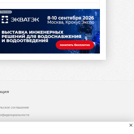
Реклама
ация
льское соглашение
онфиденциальности
×