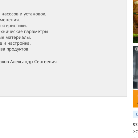
 насосов и установок.
именения.
актеристики.
ехнические параметры.
е материалы.
 и настройка.
а продуктов.
наков Александр Сергеевич
0
07
Ус