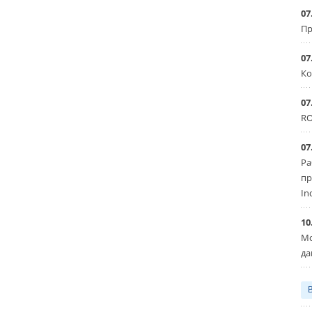
07
Пр
07
Ко
07
RO
07
Ра
пр
In
10
Мо
да