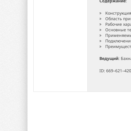
Содержание
:
Конструкция
Область пр
Рабочие хар
Основные т
Применяемы
Подключение
Преимуществ
Ведущий
: Бах
ID: 669–621–42