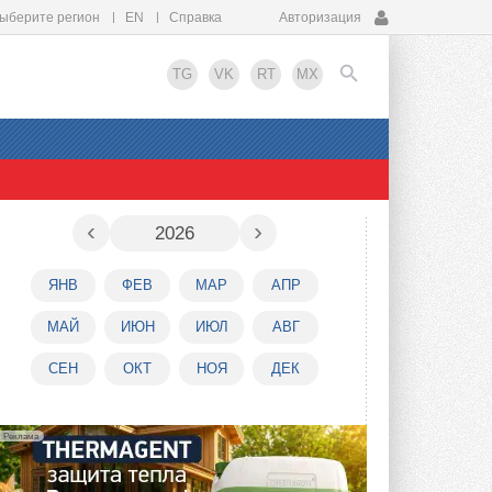
ыберите регион
EN
Справка
Авторизация
TG
VK
RT
MX
EN
‹
›
2026
ЯНВ
ФЕВ
МАР
АПР
МАЙ
ИЮН
ИЮЛ
АВГ
СЕН
ОКТ
НОЯ
ДЕК
Реклама