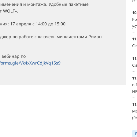
рименения и монтажа. Удобные пакетные
т WOLF».
10
Ро
ия: 17 апреля с 14:00 до 15:00.
ус
джер по работе с ключевыми клиентами Роман
11
Се
 вебинар по
11
/forms.gle/Vk4xXwrCdjkVq15s9
Си
11
г.
HE
11
Мо
(R