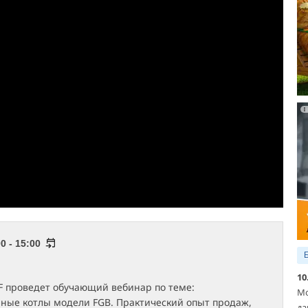
0 - 15:00
10
 проведет обучающий вебинар по теме:
Мо
ные котлы модели FGB. Практический опыт продаж,
да