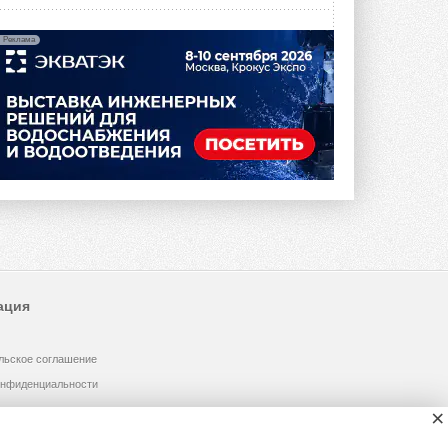
Реклама
ация
льское соглашение
онфиденциальности
×