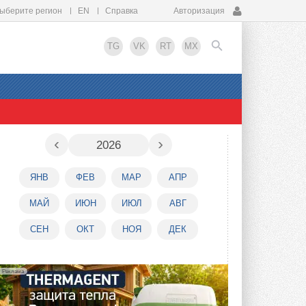
ыберите регион
EN
Справка
Авторизация
TG
VK
RT
MX
EN
‹
›
2026
ЯНВ
ФЕВ
МАР
АПР
МАЙ
ИЮН
ИЮЛ
АВГ
СЕН
ОКТ
НОЯ
ДЕК
Реклама