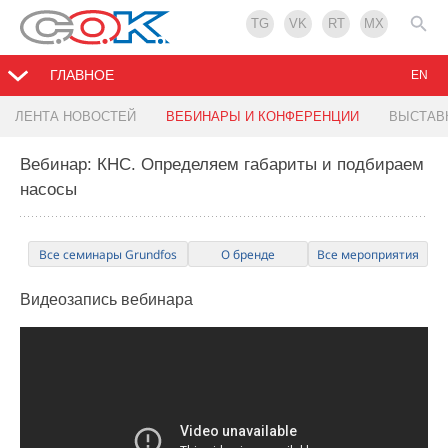
TG
VK
RT
MX
ГЛАВНОЕ
EN
ЛЕНТА НОВОСТЕЙ
ВЕБИНАРЫ И КОНФЕРЕНЦИИ
ВЫСТАВ
Вебинар: КНС. Определяем габариты и подбираем
насосы
Все семинары Grundfos
О бренде
Все мероприятия
Видеозапись
вебинара