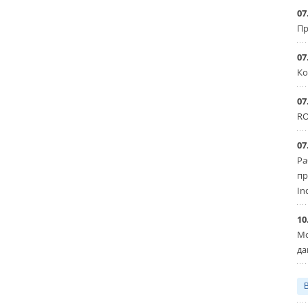
07
Пр
07
Ко
07
RO
07
Ра
пр
In
10
Мо
да