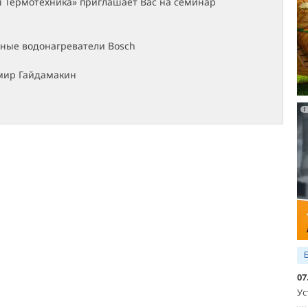
 Термотехника» приглашает Вас на семинар
чные водонагреватели Bosch
мир Гайдамакин
07
Ус