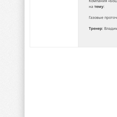
Компания «Бош
на
тему
:
Газовые прото
Тренер
: Влади