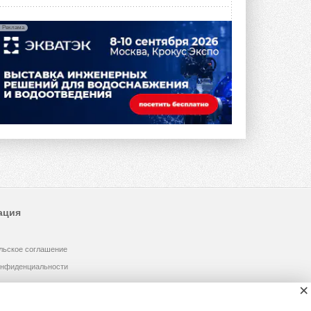
Реклама
ация
льское соглашение
онфиденциальности
×