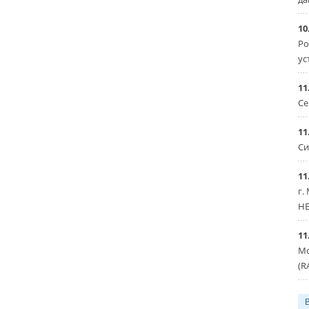
10
Ро
ус
11
Се
11
Си
11
г.
HE
11
Мо
(R