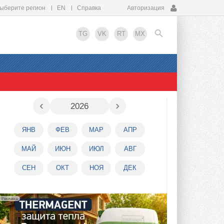
ыберите регион
EN
Справка
Авторизация
TG
VK
RT
MX
EN
‹
›
2026
ЯНВ
ФЕВ
МАР
АПР
МАЙ
ИЮН
ИЮЛ
АВГ
СЕН
ОКТ
НОЯ
ДЕК
Реклама