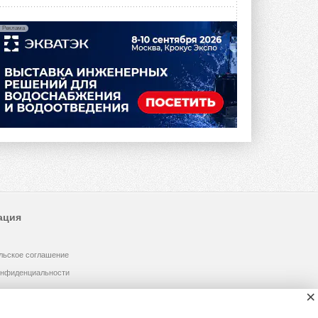
Реклама
ация
льское соглашение
онфиденциальности
×