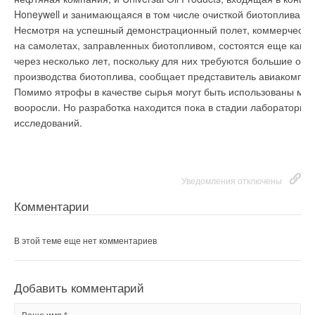
увлажнителем воздуха, то есть вся система работает как
в 1991 г.
Honeywell и занимающаяся в том числе очисткой биотоплива.
единое целое и управляется с одного пульта.
Несмотря на успешный демонстрационный полет, коммерчески
на самолетах, заправленных биотопливом, состоятся еще как 
Пользователь задает желаемую скорость вентилятора,
через несколько лет, поскольку для них требуются большие об
Уведомления отключены
температуру и влажность воздуха, а система автоматики,
производства биотоплива, сообщает представитель авиакомпан
управляя приводами воздушных клапанов, регулируя
Помимо ятрофы в качестве сырья могут быть использованы мор
Комментарии
мощность калорифера и производительность увлажнителя,
вооросли. Но разработка находится пока в стадии лабораторны
поддерживает параметры воздуха на заданном уровне.
исследований.
В этой теме еще нет комментариев
Такое решение позволяет снизить мощность калорифера на
30 - 40% по сравнению с системой на базе традиционной ПУ
(не имеющей рециркуляционного канала) при одинаковом
Добавить комментарий
поступлении свежего воздуха. Эта экономия достигается за
Уведомления отключены
счет использования тепла, поступающего в помещение от
Комментарии
Ваше имя *
батарей центрального отопления, искусственного освещения
и т.п.
В этой теме еще нет комментариев
Ваш E-mail *
Добавить комментарий
Уведомления отключены
Текст комментария
Комментарии