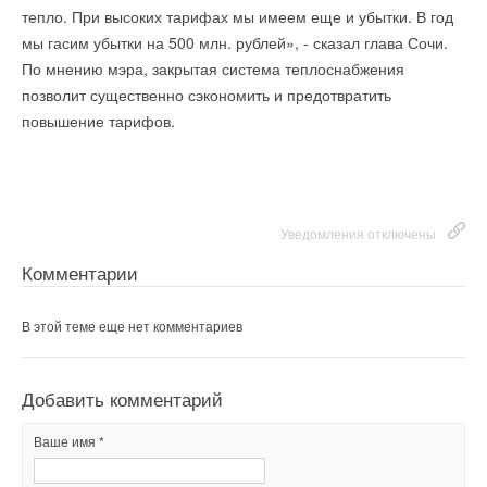
тепло. При высоких тарифах мы имеем еще и убытки. В год
мы гасим убытки на 500 млн. рублей», - сказал глава Сочи.
Окончательный вариант программы должен быть
представлен в Минэнерго России в срок до 15 января 2012
По мнению мэра, закрытая система теплоснабжения
года.
позволит существенно сэкономить и предотвратить
Для реализации поставленной задачи специалисты Центра
повышение тарифов.
Уведомления отключены
до конца года посетят районы Хакасии, где оценят ход
реализации мероприятий по энергосбережению, а также
Комментарии
дадут консультации и определят приоритеты работы в этом
направлении, — сообщает пресс-служба Госкомтарифэнерго
В этой теме еще нет комментариев
республики.
Уведомления отключены
Комментарии
Добавить комментарий
Уведомления отключены
В этой теме еще нет комментариев
Ваше имя *
Комментарии
Добавить комментарий
Ваш E-mail *
В этой теме еще нет комментариев
Ваше имя *