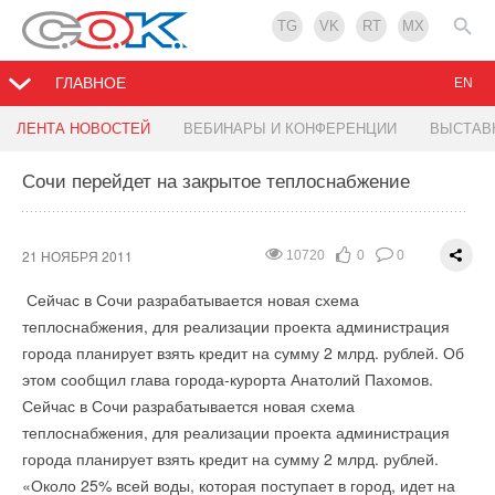
TG
VK
RT
MX
ГЛАВНОЕ
EN
Центр энергосбережения Хакасии
ROCKWOOL объявляет победителей
ЛЕНТА НОВОСТЕЙ
ВЕБИНАРЫ И КОНФЕРЕНЦИИ
ВЫСТАВ
Сочи перейдет на закрытое теплоснабжение
18 НОЯБРЯ 2011
17 НОЯБРЯ 2011
1192
2139
0
0
0
0
Накануне в Республиканском центре энергосбережения и
С 16 мая по 30 октября 2011 года компания ROCKWOOL
повышения энергетической эффективности прошло первое
проводила конкурс на лучшее решение по повышению
21 НОЯБРЯ 2011
10720
0
0
совещание специалистов, руководства Центра и
энергоэффективности частного дома. Для участия в конкурсе
Госкомтарифэнерго Хакасии. После знакомства с
Сейчас в Сочи разрабатывается новая схема
было прислано много интересных и достойных приза заявок,
работниками недавно образованного ведомства были
теплоснабжения, для реализации проекта администрация
из которых компетентное жюри выбрало три лучших проекта.
определены планы работы на ближайшую перспективу.
города планирует взять кредит на сумму 2 млрд. рублей. Об
В номинации «Самое эффективное решение»
Основной задачей Центра энергосбережения станет
этом сообщил глава города-курорта Анатолий Пахомов.
(максимальная экономия) победил Аипов Тимур Фаридович
корректировка Республиканской программы
Сейчас в Сочи разрабатывается новая схема
из Казани. Его проект еще раз подтверждает, что даже если
«Энергосбережение и повышение энергетической
теплоснабжения, для реализации проекта администрация
стены дома выполнены из конструктивного материала с
эффективности в Республике Хакасия на 2010 — 2015 годы и
города планирует взять кредит на сумму 2 млрд. рублей.
высокими теплотехническими показателями, грамотная
на перспективу до 2020 года» с целью ее подготовки для
«Около 25% всей воды, которая поступает в город, идет на
теплоизоляция остается значимым элементом строения.
софинансирования из федерального бюджета.