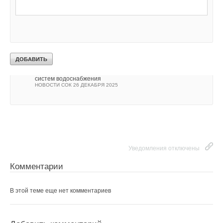
→
Новинка рынка насосного оборудования — погружной
многоступенчатый насос Wilo-Xiro SPI
НОВОСТИ СОК 27 ЯНВАРЯ 2026
→
Wilo-Helix VE — лучший выбор для инженерных
решений
НОВОСТИ СОК 21 ЯНВАРЯ 2026
→
Мощное решение для водоотведения: новая установка
Wilo-W-Lift с двумя насосами
НОВОСТИ СОК 19 ЯНВАРЯ 2026
→
Компания WILO расширила линейку оборудования для
систем водоснабжения
НОВОСТИ СОК 26 ДЕКАБРЯ 2025
Уведомления отключены
Комментарии
В этой теме еще нет комментариев