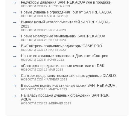
→
Редукторы давления SANTREK AQUA уже в продаже
является то, что переход на цифровые технологии,
НОВОСТИ СОК 22 АВГУСТА 2023
Xylem (XYL) — мировой лидер в области водных технологий,
→
энергоэффективность и защита климата тесно
Новые душевые ограждения Tour от SANTREK AQUA
НОВОСТИ СОК 8 АВГУСТА 2023
стремящийся решать важнейшие задачи в области водных
взаимосвязаны
», — добавляет председатель правления
→
Вышел новый каталог смесителей SANTREK AQUA -
Уведомления отключены
ресурсов и инфраструктуры с помощью технологических
и генеральный директор группы Wilo.
2023
НОВОСТИ СОК 26 ИЮЛЯ 2023
инноваций. Компания Xylem насчитывает более 16000
Комментарии
→
Новые мраморные умывальники SANTREK AQUA
сотрудников по всему миру. В 2019 году выручка компании
Используя продукцию Abionik Group, а также имеющийся
НОВОСТИ СОК 28 ИЮНЯ 2023
→
составила $5,25 млрд. Мы создаем комплексные
собственный портфель и портфель компании GVA,
В «Сантрек» появились радиаторы OASIS PRO
В этой теме еще нет комментариев
НОВОСТИ СОК 16 ИЮНЯ 2023
и устойчивые решения для наших клиентов, позволяющие
приобретенной в 2016 году, компания Wilo сможет
→
Новые скважинные оголовки от Джилекс в Сантрек
оптимизировать управление водными ресурсами и помогая
НОВОСТИ СОК 6 ИЮНЯ 2023
предложить заказчикам значительно более широкий спектр
→
«Сантрек» представил новые смесители от D&K
сообществам в более чем 150 странах мира иметь доступ
Добавить комментарий
решений для управления водными ресурсами, а также для
НОВОСТИ СОК 17 МАЯ 2023
→
к безопасной воде.
отраслевых сегментов. «
Благодаря недавнему
Сантрек представил новые стильные душевые DIABLO
Ваше имя *
НОВОСТИ СОК 4 АПРЕЛЯ 2023
приобретению, дополнившему уже имеющийся портфель,
→
В продаже появились стильные мойки SANTREK AQUA
мы расширяем область нашей компетенции как
НОВОСТИ СОК 14 МАРТА 2023
→
Началась продажа душевых ограждений SANTREK
поставщика решений и предлагаем пути решения
Ваш E-mail *
AQUA
Читайте по теме:
глобальных задач, связанных с изменением климата
НОВОСТИ СОК 22 ФЕВРАЛЯ 2023
и нехваткой воды в данной конкретной сфере
», —
→
Как выбрать подходящий режим управления скоростью
насоса в системах отопления
отмечает д-р Патрик Нир, член Исполнительного совета
ЖУРНАЛ СОК СЕНТЯБРЬ 2022
Текст комментария
→
и Директор Wilo Group по работе с клиентами.
Сочи водоканал и Xylem подписали соглашение о
сотрудничестве