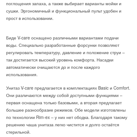
поглощения запаха, а также выбирает варианты мойки и
обеспечивающие большую глубину сопряжения муфты и
инструкции кондиционера.
сушки. Эргономичный и функциональный пульт удобен и
трубы.
После активации вы можете не только менять погоду в доме
прост в использовании.
Благодаря наличию внешнего армирования обеспечивается
или офисе на расстоянии, но и программировать различные
оптимальное давление расплава в месте сварки и не
режимы работы кондиционера. При этом один смартфон
Биде V-care оснащено различными вариантами подачи
требуется использование стяжных ремней.
может контролировать несколько кондиционеров SUPRA,
воды. Специально разработанные форсунки позволяют
разбросанных по дому или офисному пространству.
регулировать температуру, давление и положение струи –
Для компенсации излишнего кольцевого зазора между
так достигается высокий уровень комфорта. Насадки
муфтой и трубой для муфт UB, начиная с диаметра 560 мм,
автоматически очищаются до и после каждого
применяется технология предварительного прогрева.
комментарии к новости (
1
)
использования.
Унитаз V-care предлагается в комплектациях Basic и Comfort.
Читайте по теме:
Читайте по теме:
Они различаются между собой доступными функциями –
первая оснащена только базовыми, а вторая предлагает
→
SUPRA представила первый кондиционер с функцией
→
Соединительные детали для полиэтиленовых труб.
поиска пульта
большее разнообразие режимов. Обе модели изготовлены
Конструкция фитингов с закладной электро-
НОВОСТИ СОК 23 МАРТА 2015
нагревательной спиралью и ее влияние на качество
→
по технологии Rim-ex – у них нет ободка. Благодаря такому
ПВУ «Катунь» в гигиеническом исполнении от НЕВАТОМ
сварного соединения
НОВОСТИ СОК 7 АВГУСТА 2026
ЖУРНАЛ СОК МАРТ 2007
решению чаша унитаза легко чистится и долго остаётся
→
→
Новинка — приточная вентиляционная установка ZILON
Новейшее вставное соединение — это гарантия во всех
стерильной.
ZPW-N 2000 INT EC
деталях
НОВОСТИ СОК 6 АВГУСТА 2026
ЖУРНАЛ СОК ДЕКАБРЬ 2006