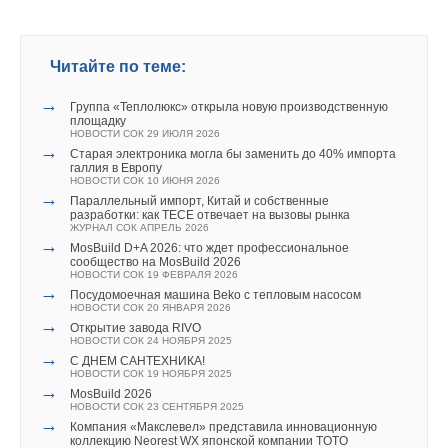
→
→
Для Арктики создали технологию защиты
Новейшие трубопроводные системы
ветрогенераторов от аварий
ЖУРНАЛ СОК МАЙ 2006
НОВОСТИ СОК 6 АВГУСТА 2026
→
Современные канализационные сиcтемы
→
Универсальный пульт Z037-5C0 от НЕВАТОМ
ЖУРНАЛ СОК ДЕКАБРЬ 2005
Читайте по теме:
НОВОСТИ СОК 5 АВГУСТА 2026
→
Новейшее вставное соединение — это гарантия во всех
→
21-й ежегодный форум «ЦОД-2026»
деталях
→
Группа «Теплолюкс» открыла новую производственную
НОВОСТИ СОК 5 АВГУСТА 2026
ЖУРНАЛ СОК СЕНТЯБРЬ 2005
площадку
→
→
«РУСКЛИМАТ Fest 2026» в Уфе собрал свыше 700
Российский коммунальный ресурс на исходе
НОВОСТИ СОК 29 ИЮЛЯ 2026
профи климатической отрасли
НОВОСТИ СОК 7 АВГУСТА 2026
→
Старая электроника могла бы заменить до 40% импорта
НОВОСТИ СОК 3 АВГУСТА 2026
→
Группа ПОЛИПЛАСТИК расширила линейку запорно-
галлия в Европу
→
«Датарк» испытал модульный ЦОД с плотностью 54 кВт
регулирующей арматуры
НОВОСТИ СОК 10 ИЮНЯ 2026
на стойку
НОВОСТИ СОК 7 АВГУСТА 2026
→
Параллельный импорт, Китай и собственные
НОВОСТИ СОК 3 АВГУСТА 2026
→
Energy Regula в новом диаметре — DN400/350
разработки: как TECE отвечает на вызовы рынка
→
Samsung выпускает VRF-систему DVM на R32
НОВОСТИ СОК 7 АВГУСТА 2026
ЖУРНАЛ СОК АПРЕЛЬ 2026
НОВОСТИ СОК 3 АВГУСТА 2026
→
→
Запорные клапаны Ридан для систем холодоснабжения
MosBuild D+A 2026: что ждет профессиональное
→
Линейка крышных вентиляторов НЕВАТОМ VKR-E
одобрены сертификатом РМРС
сообщество на MosBuild 2026
дополнена новым типоразмером 11,2
НОВОСТИ СОК 6 АВГУСТА 2026
НОВОСТИ СОК 19 ФЕВРАЛЯ 2026
НОВОСТИ СОК 3 АВГУСТА 2026
→
→
Гибридный тепловой насос PV/T с одним общим
Посудомоечная машина Beko c тепловым насосом
испарителем
НОВОСТИ СОК 20 ЯНВАРЯ 2026
НОВОСТИ СОК 5 АВГУСТА 2026
→
Открытие завода RIVO
НОВОСТИ СОК 24 НОЯБРЯ 2025
→
С ДНЕМ САНТЕХНИКА!
НОВОСТИ СОК 19 НОЯБРЯ 2025
→
MosBuild 2026
НОВОСТИ СОК 23 СЕНТЯБРЯ 2025
Уведомления отключены
→
Компания «Макслевел» представила инновационную
коллекцию Neorest WX японской компании TOTO
Комментарии
Уведомления отключены