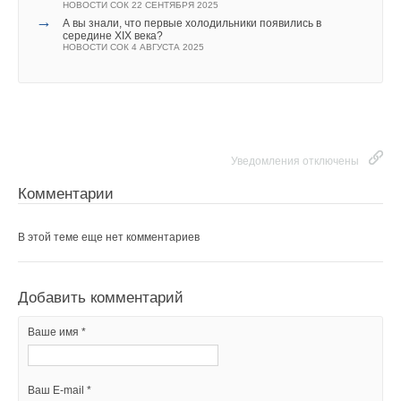
НОВОСТИ СОК 22 СЕНТЯБРЯ 2025
→
А вы знали, что первые холодильники появились в
Комментарии
середине XIX века?
Владимир
07-08-2015
НОВОСТИ СОК 4 АВГУСТА 2025
полезная штука, но не для средней полосы России - по крайней мере
В этой теме еще нет комментариев
не для нынешнего лета, когда достаточно открыть окна
Комментарий полезен?
ДА
НЕТ
Добавить комментарий
Уведомления отключены
Ваше имя *
Комментарии
Добавить комментарий
Ваш E-mail *
В этой теме еще нет комментариев
Ваше имя *
Текст комментария
Добавить комментарий
Ваш E-mail *
Ваше имя *
Текст комментария
Ваш E-mail *