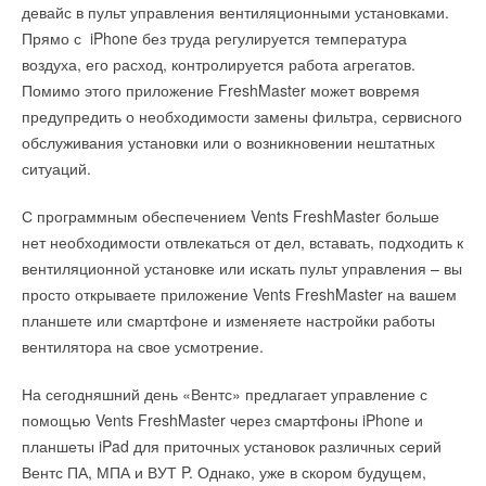
девайс в пульт управления вентиляционными установками.
прост. Мат можно легко разрезать на фрагменты (не
всего архипелага необходимой электрической энергией
Прямо с iPhone без труда регулируется температура
нарушая целостности нагревательного кабеля), что
тратилось около 1 миллиона долларов в год. Причем это
воздуха, его расход, контролируется работа агрегатов.
позволяет разложить его на обогреваемой площади любой
лишь на приобретение дизельного топлива, не говоря про
Помимо этого приложение FreshMaster может вовремя
формы. Возможен монтаж даже на старую плитку.
техническую поддержку электростанций. Правительство
предупредить о необходимости замены фильтра, сервисного
Новой Зеландии начало искать пути решения этой
Благодаря автоматическому регулированию температуры,
обслуживания установки или о возникновении нештатных
проблемы.
система «Теплолюкс-Mini»» потребляет ровно столько
ситуаций.
электроэнергии, сколько необходимо для достижения
В итоге была выдвинута идея постройки солнечных батарей
С программным обеспечением Vents FreshMaster больше
желаемого уровня теплового комфорта. Терморегуляторы,
и станций. На данный момент на проект уже потрачено
нет необходимости отвлекаться от дел, вставать, подходить к
установленные в каждом помещении, регулируют обогрев
около 8,5 млн. долларов и установлено более 1300 батарей
вентиляционной установке или искать пульт управления – вы
автономно, что способствует экономии средств на
и 4000 солнечных панелей. Министр иностранных дел Новой
просто открываете приложение Vents FreshMaster на вашем
электроэнергию. Особенно экономит электроэнергию
Зеландии Мюррэй Маккалли заявил, что архипелаг Токелау
планшете или смартфоне и изменяете настройки работы
программируемый терморегулятор ТР 725, автоматически
переходит полностью на солнечную энергию, что стало
вентилятора на свое усмотрение.
снижающий или отключающий обогрев на время, когда в нем
возможным благодаря завершению строительства третьей
нет необходимости.
солнечной станции.
На сегодняшний день «Вентс» предлагает управление с
помощью Vents FreshMaster через смартфоны iPhone и
Нагревательные маты идеально подходят для помещений с
планшеты iPad для приточных установок различных серий
небольшими подогреваемыми площадями – кухонь, ванных
Читайте по теме:
Вентс ПА, МПА и ВУТ P. Однако, уже в скором будущем,
и туалетных комнат.