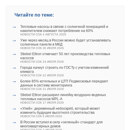
→
«СиСофт Девелопмент» подвел итоги конкурса
→
студенческих проектов «ТИМ-лидеры 2026»
ВИЭ оказались эффективнее налогов и госрасходов в
НОВОСТИ СОК 3 АВГУСТА 2026
снижении выбросов CO₂
→
НОВОСТИ СОК 13 ИЮЛЯ 2026
Читайте по теме:
«Русклимат» укрепляет партнёрство за Уралом
→
НОВОСТИ СОК 31 ИЮЛЯ 2026
Гибридная энергосистема поможет Кубе сократить
→
выбросы на две трети
Новый фирменный магазин Midea открылся в Сургуте
→
Тепловые насосы в связке с солнечной генерацией и
НОВОСТИ СОК 6 ИЮЛЯ 2026
НОВОСТИ СОК 29 ИЮЛЯ 2026
накопителем снижают потребление на 60%
→
→
В северных морях обнаружили почти 20 млрд тонн
Aquatherm Almaty 2026: ключевая платформа для
НОВОСТИ СОК 4 АВГУСТА 2026
органического углерода
развития инженерных систем Центральной Азии
→
Уже через месяц в России можно будет устанавливать
НОВОСТИ СОК 3 ИЮЛЯ 2026
НОВОСТИ СОК 27 ИЮЛЯ 2026
солнечные панели в МКД
→
Правительство России обновило правила обращения
НОВОСТИ СОК 30 ИЮЛЯ 2026
На постах в автоматическом режиме происходит анализ этих
озоноразрушающих веществ
→
Stiebel Eltron отмечает 50 лет производства тепловых
НОВОСТИ СОК 29 ИЮНЯ 2026
данных, и по каналам оптоволоконной связи результаты
насосов
→
В Китае принят трёхлетний план мероприятий по
НОВОСТИ СОК 24 ИЮЛЯ 2026
передаются экологическим службам завода и города.
сокращению выбросов в ключевых отраслях
→
Города начнут строить по ГОСТу с учетом изменений
НОВОСТИ СОК 23 ИЮНЯ 2026
Полученные в режиме онлайн данные позволяют
климата
→
Перевод даже 10% домохозяйств с дров на газ и
НОВОСТИ СОК 22 ИЮЛЯ 2026
корректировать режим работы установок и контролировать
электричество снижают выбросы CO₂ на 23%
Уведомления отключены
→
Более 85% котельных и ЦТП Подмосковья передают
НОВОСТИ СОК 22 ИЮНЯ 2026
уровень их воздействия на окружающую среду. Установка
данные в систему мониторинга
→
Солнечная энергетика помогает опреснять воду с
Комментарии
НОВОСТИ СОК 21 ИЮЛЯ 2026
подобной системы на предприятии нефтепереработки
извлечением до 95% пресной воды
→
Stiebel Eltron расширил линейку воздушно-водяных
НОВОСТИ СОК 10 ИЮНЯ 2026
уникальна для России. Даже в Европе далеко не все
тепловых насосов WPL-A
→
Старая электроника могла бы заменить до 40% импорта
НОВОСТИ СОК 17 ИЮЛЯ 2026
В этой теме еще нет комментариев
нефтеперерабатывающие заводы оснащены подобными
галлия в Европу
→
«Улей»: деревянный небоскрёб, который может
НОВОСТИ СОК 10 ИЮНЯ 2026
системами.
изменить будущее высотного строительства
НОВОСТИ СОК 6 ИЮЛЯ 2026
→
В России вступил в силу «зеленый» стандарт для
Добавить комментарий
ИСТОЧНИК: RECYCLEMAG.RU
многоквартирных домов
НОВОСТИ СОК 2 ИЮЛЯ 2026