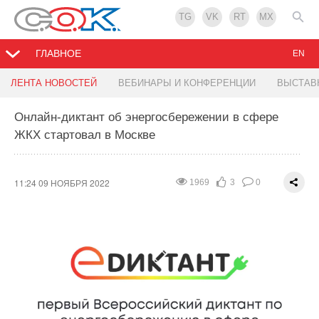
TG
VK
RT
MX
ГЛАВНОЕ
EN
Челябинск в 2022 году снизил вредные выбросы
Систему экологического контроля на заводе в
В Египте стартовал климатический саммит
ЛЕНТА НОВОСТЕЙ
ВЕБИНАРЫ И КОНФЕРЕНЦИИ
ВЫСТАВ
на 22 процента
Капотне признали лучшей в России
COP27
Онлайн-диктант об энергосбережении в сфере
ЖКХ стартовал в Москве
11:23 09 НОЯБРЯ 2022
11:22 09 НОЯБРЯ 2022
11:21 09 НОЯБРЯ 2022
1858
1909
2157
3
2
1
0
0
0
11:24 09 НОЯБРЯ 2022
1969
3
0