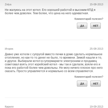
Zelya
15-08-2013
Не жалуюсь на этот котел. Его хорошей работой и высоким КПД я
более чем доволен. Тем более, что цена на него адекватная.
Комментарий полезен?
ДА
НЕТ
Игорек
25-08-2013
Давно уже хотели с супругой вместо печки в доме сделать нормлаьное
отопление, но как-то то денег не было, то времени. Зимой нашли и то,
и другое. Выбирали котел в супермаркете электроники и продавец
советовал взять этот корейский котел - мы так и сделали, взяли его и
пока его работой более чем довольны. Не могу ничего плохое про него
сказать. Просто управляется и нормально со всем справляется.
Комментарий полезен?
ДА
НЕТ
Кирилл
19-09-2013