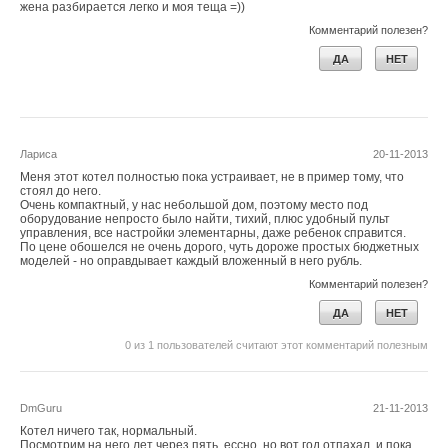
жена разбирается легко и моя теща =))
Комментарий полезен?
ДА
НЕТ
Лариса
20-11-2013
Меня этот котел полностью пока устраивает, не в пример тому, что
стоял до него.
Очень компактный, у нас небольшой дом, поэтому место под
оборудование непросто было найти, тихий, плюс удобный пульт
управления, все настройки элементарны, даже ребенок справится.
По цене обошелся не очень дорого, чуть дороже простых бюджетных
моделей - но оправдывает каждый вложенный в него рубль.
Комментарий полезен?
ДА
НЕТ
0
из
1
пользователей считают этот комментарий полезным
DmGuru
21-11-2013
Котел ничего так, нормальный.
Посмотрим на него лет через пять, ессно, но вот год отпахал, и пока