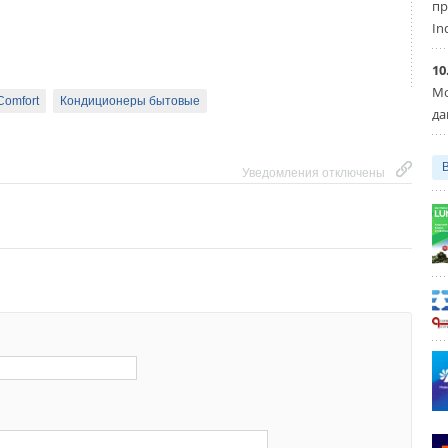
пр
 Vestas о взыскании недополученных доходов в связи
In
 от СПИК, заключенного в 2018 году. В феврале текущего
ответчику о взыскании задолженности в связи
10
ИК подал Минпромторг РФ.
Мо
Comfort
Кондиционеры бытовые
да
яновске производство композитных лопастей в декабре 2018
ь, что срок действия СПИК составит 8 лет. Инвестиции
Уведомления отключены
ь в 1,4 млрд рублей. Изначально Vestas владела
стно с «Роснано», но в 2021 году выкупила долю
и предусмотрены налоговые льготы на региональном
нях, которые в соответствии с отчетной информацией за
СПИК в 2018–2021 годах составили 480 млн рублей.
контракта, при его расторжении было предусмотрено
мещению снижения доходов федерального и региональных
т обращения.
что госкорпорация «Росатом» намерена разместить