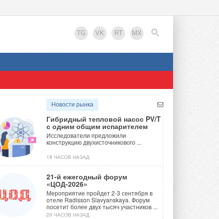
TG
VK
RT
MX
EN
Новости рынка
Гибридный тепловой насос PV/T
с одним общим испарителем
Исследователи предложили
конструкцию двухисточникового ...
19 ЧАСОВ НАЗАД
21-й ежегодный форум
«ЦОД-2026»
Мероприятие пройдет 2-3 сентября в
отеле Radisson Slavyanskaya. Форум
посетит более двух тысяч участников ...
20 ЧАСОВ НАЗАД