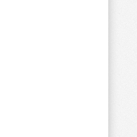
В Великобритании предлагают
сделать кондиционирование
обязательным для новостроек
Либеральные демократы внесли
предложение оснащать все новые ...
1
28 ИЮЛЯ 2026
В Подмосковье запустят
производство холодильной
техники и теплообменного
оборудования
Проект реализует компания «ВЕЗА» ...
28 ИЮЛЯ 2026
Ридан объявил о старте продаж
автоматического
балансировочного клапана
Клапан APT‑R3 производится на заводе
в Лешково (Московская область) ...
27 ИЮЛЯ 2026
Шумоглушители собственного
производства от компании
TURKOV
Новая линейка пластинчатых