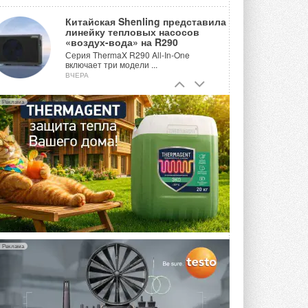
Китайская Shenling представила
линейку тепловых насосов
«воздух-вода» на R290
Серия ThermaX R290 All-In-One
включает три модели ...
ВЧЕРА
Тепловые насосы в связке с
Реклама
солнечной генерацией и
накопителем снижают
потребление на 60%
Исследователи из Италии установили ...
ВЧЕРА
«РУСКЛИМАТ Fest 2026» в Уфе
собрал свыше 700 профи
климатической отрасли
Организатором выступил торгово-
производственный холдинг ...
3 АВГУСТА 2026
Реклама
«Датарк» испытал модульный
ЦОД с плотностью 54 кВт на
стойку
Испытания прошли на собственной
производственной площадке и были ...