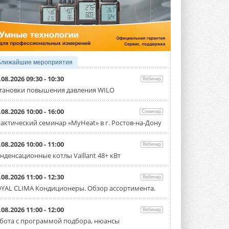
3 АВГУСТА 2026
Samsung выпускает VRF-
систему DVM на R32
Линейка включает семь типоразмеров
производительностью от 22,4 до 56 кВт.
Суммарная длина трубопроводов ...
Ближайшие мероприятия
3 АВГУСТА 2026
.08.2026 09:30 - 10:30
Вебинар
«СиСофт Девелопмент» подвел
тановки повышения давления WILO
итоги конкурса студенческих
проектов «ТИМ-лидеры 2026»
.08.2026 10:00 - 16:00
Семинар
Новый сезон конкурса «ТИМ-лидеры»
стартует уже в сентябре 2026 года ...
актический семинар «MyHeat» в г. Ростов-на-Дону
3 АВГУСТА 2026
.08.2026 10:00 - 11:00
Вебинар
«Русклимат» укрепляет
нденсационные котлы Vaillant 48+ кВт
партнёрство за Уралом
Президент Омского землячества в
Москве Михаил Тимошенко посетил
.08.2026 11:00 - 12:30
Вебинар
Омск с трёхдневным рабочим визитом ...
YAL CLIMA Кондиционеры. Обзор ассортимента.
31 ИЮЛЯ 2026
Carrier модернизирует
.08.2026 11:00 - 12:00
Вебинар
флагманский чиллер AquaEdge
бота с программой подбора, нюансы
19XR