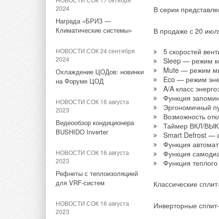
2024
В серии представле
«Терморос» примет участие
Термочувствительн
НОВОСТИ СОК 22 июля 2026
в Open Village
Награда «БРИЗ —
воздуха воздейству
LONGi вновь установила
Климатические системы»
В продаже с 20 июл
мировой рекорд
проходящего через 
НОВОСТИ СОК 11 июля 2023
эффективности тандемных
термоголовка присо
НОВОСТИ СОК 24 сентября
5 скоростей вент
Выставка BAXI Expo и
солнечных элементов —
2024
Sleep — режим к
Партнеры в Екатеринбурге
35,5%
Mute — режим м
Приобрести термог
Охлаждение ЦОДов: новинки
Eco — режим эн
на Форуме ЦОД
НОВОСТИ СОК 7 июля 2023
НОВОСТИ СОК 22 июля 2026
A/A класс энерг
«Терморос» на BAXI Expo в
Функция запоми
Германия подключила более
НОВОСТИ СОК 16 августа
Екатеринбурге
Эргономичный пу
1 ГВт морской
2023
Возможность отк
ветроэнергетики за полгода
Видеообзор кондиционера
Таймер ВКЛ/ВЫК
BUSHIDO Inverter
Smart Defrost —
НОВОСТИ СОК 21 июля 2026
Тэги:
Группа компаний «Терморос»
Бренд Gekon
Функция автомат
Согласно картотеке
В КНР ввели в строй «самую
НОВОСТИ СОК 16 августа
Функция самодиа
вынес решение о в
высоковольтную» СНЭ
2023
Функция теплого
Ульяновской област
ёмкостью 9 ГВт*ч
Комментарии
Рефнеты с теплоизоляцией
рублей. Ответчик п
для VRF-систем
Классические спли
НОВОСТИ СОК 16 июля 2026
в решении суда.
В этой теме еще нет комментариев
ЕС одобрил финансирование
НОВОСТИ СОК 16 августа
Инверторные сплит
11 офшорных ветропарков во
2023
Как сообщалось, Ул