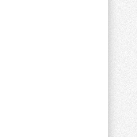
прямоугольных шумоглушителей ...
27 ИЮЛЯ 2026
Aquatherm Almaty 2026:
ключевая платформа для
развития инженерных систем
Центральной Азии
С 2 по 4 сентября 2026 года в Алматы ...
27 ИЮЛЯ 2026
ВИЭ обойдут уголь по
выработке электроэнергии в
текущем году
Международное энергетическое
агентство (МЭА) выпустило ...
27 ИЮЛЯ 2026
Taconova переосмысливает
работу насосов для тёплых
полов
Меньше дросселирования, больше
эффективности — основной принцип ...
27 ИЮЛЯ 2026
Kermi представила станцию X-
NET WOHNUNGSSTATION PRO E
Новая квартирная станция отопления и