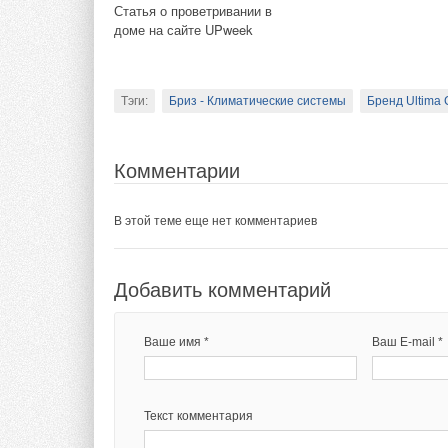
Франции
Статья о проветривании в
с иском к структуре
Добавить комментарий
доме на сайте UPweek
с отказом компании
года иск к тому же 
Ваше имя *
Ваш E-mail *
с расторжением СП
Тэги:
Бриз - Климатические системы
Бренд Ultima 
Vestas ввела в Уль
года. Предполагалос
Текст комментария
Комментарии
в проект оценивалис
предприятием совме
В этой теме еще нет комментариев
партнера.
В рамках СПИК был
Добавить комментарий
и федеральном уров
период реализации 
Согласно условиям 
Ваше имя *
Ваш E-mail *
требование по воз
бюджетов на момен
Текст комментария
Сообщалось также, 