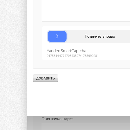
в Ульяновской обла
ИСТОЧНИК:
INTER
Тэги:
Ветрогенераторы
Комментарии
В этой теме еще нет комментариев
Добавить комментарий
Ваше имя *
Ваш E-mail *
Текст комментария