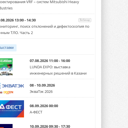
оектирования VRF – систем Mitsubishi Heavy
Чиллер получил новую версию,
работающую на хладагенте R1234ze ...
dustries
31 ИЮЛЯ 2026
.08.2026 13:00 - 14:30
Вебинар
Mitsubishi расширяет
ниторинг, поиск отклонений и дефектоскопия по
направление систем
охлаждения для ЦОД
нным ТЛО. Часть 2
Mitsubishi Electric создаёт в США новую
компанию MEHITS US Inc. ...
31 ИЮЛЯ 2026
Выставки
США запретили использование
иностранных инверторов
07.08.2026 11:00 - 16:00
28 июля 2026 года Федеральная
LUNDA EXPO: выставка
комиссия по связи США (FCC) обновила
инженерных решений в Казани
свой специальный перечень Covered ...
31 ИЮЛЯ 2026
08 - 10.09.2026
Уже через месяц в России
ЭкваТэк 2026
можно будет устанавливать
солнечные панели в МКД
С 1 сентября снимается запрет на
08.09.2026 00:00
микрогенерацию в многоквартирных ...
А-ФЕСТ
30 ИЮЛЯ 2026
Канальные вентиляторы с ЕС-
10.09.2026 09:30 - 17:30