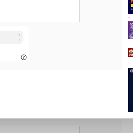
сти производство лопастей для ветроэлектростанций.
FAX.RU
Уведомления отключены