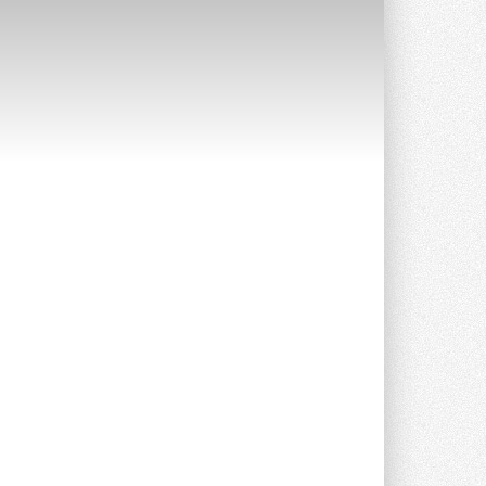
Stiebel Eltron — спонсирует
международные соревнования
25 спортсменов, выступающих в
прыжках с трамплина и лыжном
двоеборье на международных ...
29 ИЮЛЯ 2026
Новый фирменный магазин
Midea открылся в Сургуте
Компания «Даичи» совместно с
партнером «Энердрим» открыла новый
фирменный магазин Midea в Сургуте ...
29 ИЮЛЯ 2026
Токио — лидер по
интенсивности использования
кондиционеров
Данные получены в ходе очередного
опроса Daikin о восприятии жары ...
28 ИЮЛЯ 2026
CDU производства LG прошёл
валидацию NVIDIA для ИИ-дата-
центров
Компания становится официальным
партнёром NVIDIA по системам ...
28 ИЮЛЯ 2026