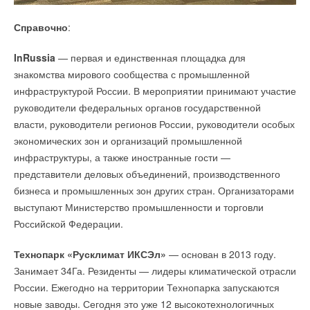
Справочно
:
InRussia
— первая и единственная площадка для
У Консорциума уже есть несколько проектов в области
знакомства мирового сообщества с промышленной
теплоэнергетики, которые находятся в проработке. На
Уведомления отключены
инфраструктурой России. В мероприятии принимают участие
некоторых объектах Консорциум выступает в роли EPC-
руководители федеральных органов государственной
контрактора, осуществляя комплекс работ по
Комментарии
власти, руководители регионов России, руководители особых
проектированию, поставке, монтажу, пусконаладочным
экономических зон и организаций промышленной
работам, запуску и гарантийному обслуживанию объектов.
В этой теме еще нет комментариев
инфраструктуры, а также иностранные гости —
представители деловых объединений, производственного
бизнеса и промышленных зон других стран. Организаторами
Добавить комментарий
выступают Министерство промышленности и торговли
Ваше имя *
Российской Федерации.
Технопарк «Русклимат ИКСЭл»
— основан в 2013 году.
Ваш E-mail *
Занимает 34Га. Резиденты — лидеры климатической отрасли
России. Ежегодно на территории Технопарка запускаются
новые заводы. Сегодня это уже 12 высокотехнологичных