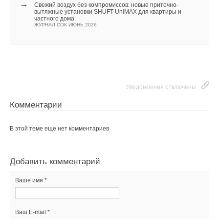
→
Свежий воздух без компромиссов: новые приточно-
вытяжные установки SHUFT UniMAX для квартиры и
частного дома
ЖУРНАЛ СОК ИЮНЬ 2026
Уведомления отключены
Комментарии
В этой теме еще нет комментариев
Уведомления отключены
Комментарии
Добавить комментарий
Ваше имя *
В этой теме еще нет комментариев
Ваш E-mail *
Добавить комментарий
Ваше имя *
Текст комментария
Ваш E-mail *