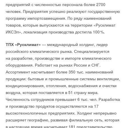
Текст комментария
предприятий с численностью персонала более 2700
человек. Предприятия успешно реализуют государственную
программу импортозамещения. По ряду наименований
товаров, которые выпускаются на территории «Русклимат
По словам Генерального директора «ТМ Инжиниринг»
ИКСЭл», локализация производства достигла 10
0
%.
Александра Коломейцева: «Общий формат работы
Консорциума подразумевает привлечение заемных средств
ТПХ «Русклимат»
— международный холдинг, лидер
для реализации проектов. Это касается объектов, где мы
российского климатического рынка. Специализируется
являемся держателем EPC-контракта. В данном случае
на разработке, производстве и импорте климатического
работа оплачивается постфактум, т. е. после выполнения
оборудования. Работает на рынках России и СНГ.
монтажа и подписания всех завершающих документов. И тут
Ассортимент насчитывает более 350 тыс. наименований
уже необходимо привлекать заемные средства и работать
продукции: бытовые и промышленные системы вентиляции,
в конгломерате. Для этого мы и создаем наш Консорциум».
кондиционирования, отопления, водоснабжения и очистки
воздуха, которая поставляется в 51 страну мира.
Сегодня консорциумы играют огромную роль
Численность сотрудников превышает 6 тыс. чел. Разработка
в экономическом развитии России. Такая форма позволяет
и производство продуктов осуществляются на 17
реализовывать по-настоящему значимые проекты, число
высокотехнологичных предприятиях. Холдинг непрерывно
которых будет расти.
расширяет географию, развивая филиальную сеть, которая
в настоящее время насчитывает 181 представительство.