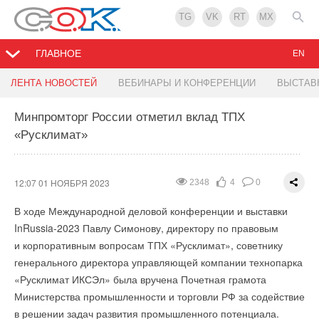
TG
VK
RT
MX
ГЛАВНОЕ
EN
Правительство Индии одобрило проект ВИЭ
НПП «ПОЛИПЛАСТИК» планирует
«Терморос» подписал договор о создании
ЛЕНТА НОВОСТЕЙ
ВЕБИНАРЫ И КОНФЕРЕНЦИИ
ВЫСТАВ
мощностью 13 ГВт
инвестировать 200 млн рублей в модернизацию
Консорциума
инженерной инфраструктуры
Минпромторг России отметил вклад ТПХ
«Русклимат»
12:04 01 НОЯБРЯ 2023
12:00 01 НОЯБРЯ 2023
1637
2991
1
3
0
0
12:03 01 НОЯБРЯ 2023
2098
2
0
24 октября 2023 года подписано трехстороннее
соглашение о создании консорциума между Группой
12:07 01 НОЯБРЯ 2023
2348
4
0
компаний «Терморос» (ГК «Терморос»), «АРМО-ГРУПП»
В ходе Международной деловой конференции и выставки
и «ТМ Инжиниринг» в рамках реализации комплексных
InRussia-2023 Павлу Симонову, директору по правовым
решений по проектированию и строительству.
и корпоративным вопросам ТПХ «Русклимат», советнику
генерального директора управляющей компании технопарка
«Русклимат ИКСЭл» была вручена Почетная грамота
Министерства промышленности и торговли РФ за содействие
в решении задач развития промышленного потенциала.