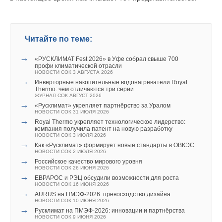
Читайте по теме:
→
Читайте по теме:
ГК «Терморос» усиливает позиции на рынке Казахстана
НОВОСТИ СОК 27 СЕНТЯБРЯ 2024
→
Инженерное Пятиборье ГК «Терморос» в Новосибирске
→
«РУСКЛИМАТ Fest 2026» в Уфе собрал свыше 700
НОВОСТИ СОК 1 АВГУСТА 2024
профи климатической отрасли
→
Терморос Grand Meeting 2024
НОВОСТИ СОК 3 АВГУСТА 2026
НОВОСТИ СОК 24 ИЮЛЯ 2024
→
Инверторные накопительные водонагреватели Royal
→
«Многоборье Терморос» в Ленинградской области
Thermo: чем отличаются три серии
НОВОСТИ СОК 1 СЕНТЯБРЯ 2023
ЖУРНАЛ СОК АВГУСТ 2026
→
→
«ТЕРМОРОС MEETING» в Ленобласти
«Русклимат» укрепляет партнёрство за Уралом
НОВОСТИ СОК 21 ИЮЛЯ 2023
НОВОСТИ СОК 31 ИЮЛЯ 2026
→
→
«Терморос»: путь к успеху длиною в 28 лет
Royal Thermo укрепляет технологическое лидерство:
НОВОСТИ СОК 17 ИЮЛЯ 2023
компания получила патент на новую разработку
→
НОВОСТИ СОК 3 ИЮЛЯ 2026
Новинка Gekon: термостатическая головка M30x1,5
→
НОВОСТИ СОК 13 ИЮЛЯ 2023
Как «Русклимат» формирует новые стандарты в ОВКЭС
→
НОВОСТИ СОК 2 ИЮЛЯ 2026
«Терморос» примет участие в Open Village
→
НОВОСТИ СОК 12 ИЮЛЯ 2023
Российское качество мирового уровня
→
НОВОСТИ СОК 26 ИЮНЯ 2026
«Терморос» на BAXI Expo в Екатеринбурге
→
НОВОСТИ СОК 7 ИЮЛЯ 2023
ЕВРАРОС и РЭЦ обсудили возможности для роста
→
НОВОСТИ СОК 16 ИЮНЯ 2026
Электрические котлы E.C.A. на складе «Терморос»
→
НОВОСТИ СОК 6 ИЮЛЯ 2023
AURUS на ПМЭФ-2026: превосходство дизайна
НОВОСТИ СОК 10 ИЮНЯ 2026
→
Русклимат на ПМЭФ-2026: инновации и партнёрства
НОВОСТИ СОК 9 ИЮНЯ 2026