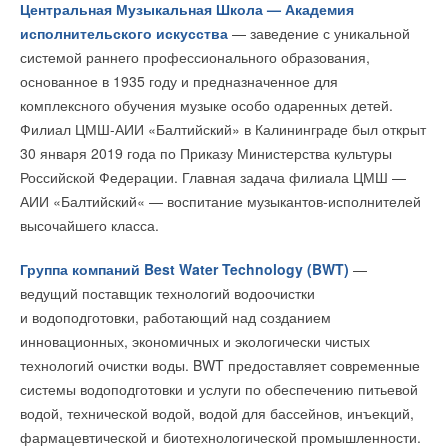
Уведомления отключены
Центральная Музыкальная Школа — Академия
НОВОСТИ СОК 8 МАЯ 2026
→
исполнительского искусства
— заведение с уникальной
«Умная» мини-котельная BAXI AMPERA Plus
Комментарии
НОВОСТИ СОК 28 АПРЕЛЯ 2026
системой раннего профессионального образования,
→
Грамотная стратегия как основной фактор успеха
основанное в 1935 году и предназначенное для
бизнеса
В этой теме еще нет комментариев
НОВОСТИ СОК 14 АПРЕЛЯ 2026
комплексного обучения музыке особо одаренных детей.
→
Запуск новых разделов «Объекты с оборудованием BAXI
Филиал ЦМШ-АИИ «Балтийский» в Калининграде был открыт
и De Dietrich»
НОВОСТИ СОК 10 АПРЕЛЯ 2026
30 января 2019 года по Приказу Министерства культуры
Добавить комментарий
Российской Федерации. Главная задача филиала ЦМШ —
Ваше имя *
АИИ «Балтийский« — воспитание музыкантов-исполнителей
высочайшего класса.
Ваш E-mail *
Подводный электрокабель
Группа компаний Best Water Technology (BWT)
—
Уведомления отключены
ведущий поставщик технологий водоочистки
Комментарии
«
Азербайджан расширяет географическую зону,
и водоподготовки, работающий над созданием
поставляя газ на европейские рынки
, — сказал Алиев. —
Текст комментария
инновационных, экономичных и экологически чистых
Это взаимовыгодная ситуация, потому что Европа
В этой теме еще нет комментариев
технологий очистки воды. BWT предоставляет современные
нуждается в укреплении энергетической безопасности,
системы водоподготовки и услуги по обеспечению питьевой
а Азербайджан — в рынках сбыта для своих огромных
водой, технической водой, водой для бассейнов, инъекций,
Добавить комментарий
ресурсов. Сегодня мы начинаем строить новый мост из
фармацевтической и биотехнологической промышленности.