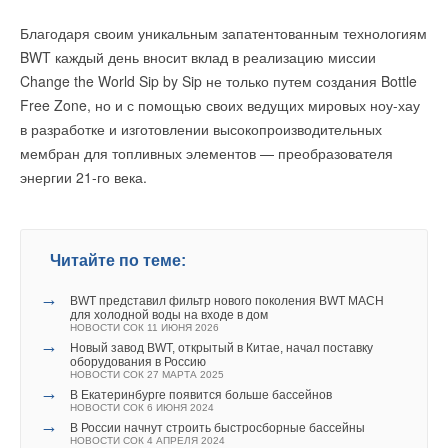
Азербайджана в Европу. Наша страна станет важным
Ваше имя *
поставщиком электроэнергии в Европу, особенно зеленой
Благодаря своим уникальным запатентованным технологиям
энергии
».
BWT каждый день вносит вклад в реализацию миссии
Ваш E-mail *
Change the World Sip by Sip не только путем создания Bottle
«
Период в европейской экономике, когда мы
Free Zone, но и с помощью своих ведущих мировых ноу-хау
импортировали дешевую энергию и сырье из России,
в разработке и изготовлении высокопроизводительных
завершился
», — сказал в свою очередь премьер Венгрии.
Текст комментария
мембран для топливных элементов — преобразователя
«
Мы здесь вместе, потому что согласились, что
энергии 21-го века.
решение — в поисках новых источников возобновляемой
энергии для Европы
», — отметил Орбан. «
Это, однако,
остается мечтой до тех пор, пока у нас не будет
конкретных условий для этого соединения», — добавил он.
Читайте по теме:
Венгерский премьер подчеркнул, что гордится участием
→
BWT представил фильтр нового поколения BWT MACH
в уникальном стратегическом проекте —
для холодной воды на входе в дом
НОВОСТИ СОК 11 ИЮНЯ 2026
«строительстве самого протяженного подводного
→
Новый завод BWT, открытый в Китае, начал поставку
электрокабеля
».
оборудования в Россию
НОВОСТИ СОК 27 МАРТА 2025
→
В Екатеринбурге появится больше бассейнов
«
Грузия обладает огромным потенциалом для
НОВОСТИ СОК 6 ИЮНЯ 2024
производства и экспорта возобновляемой энергии,
→
В России начнут строить быстросборные бассейны
НОВОСТИ СОК 4 АПРЕЛЯ 2024