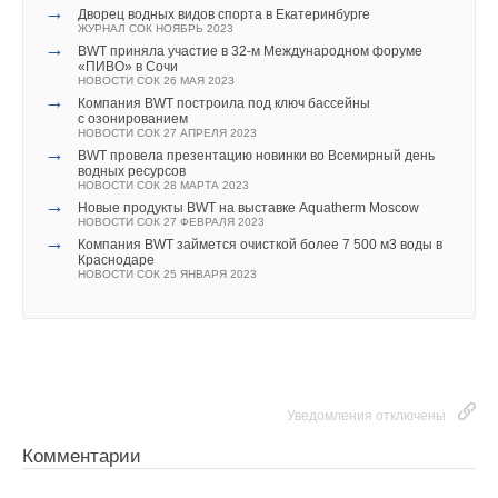
который может способствовать энергетической
→
Дворец водных видов спорта в Екатеринбурге
безопасности Европы», —
подчеркнул Гарибашвили
. «В
ЖУРНАЛ СОК НОЯБРЬ 2023
→
BWT приняла участие в 32-м Международном форуме
настоящее время в Грузии существует необходимая
«ПИВО» в Сочи
инфраструктура для того, чтобы доставлять энергию
НОВОСТИ СОК 26 МАЯ 2023
→
Компания BWT построила под ключ бассейны
в соседние страны, за исключением Европы
, — отметил
с озонированием
он. —
Подводный кабель в Черном море предоставляет
НОВОСТИ СОК 27 АПРЕЛЯ 2023
→
BWT провела презентацию новинки во Всемирный день
очень важную перспективу в этом направлении
».
водных ресурсов
НОВОСТИ СОК 28 МАРТА 2023
→
ИСТОЧНИК: ТАСС
Новые продукты BWT на выставке Aquatherm Moscow
НОВОСТИ СОК 27 ФЕВРАЛЯ 2023
→
Компания BWT займется очисткой более 7 500 м3 воды в
Краснодаре
НОВОСТИ СОК 25 ЯНВАРЯ 2023
Читайте по теме:
→
В Забайкалье запустили крупнейшую в России
Абагайтуйскую СЭС
НОВОСТИ СОК 7 АВГУСТА 2026
→
Учёные ЮУрГУ создали каскадную установку,
объединяющую солнечную и геотермальную энергию
НОВОСТИ СОК 6 АВГУСТА 2026
Уведомления отключены
→
Тепловые насосы в связке с солнечной генерацией и
накопителем снижают потребление на 60%
Комментарии
НОВОСТИ СОК 4 АВГУСТА 2026
→
США запретили использование иностранных
инверторов