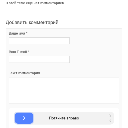
В этой теме еще нет комментариев
НОВОСТИ СОК 31 ИЮЛЯ 2026
→
Уже через месяц в России можно будет устанавливать
солнечные панели в МКД
НОВОСТИ СОК 30 ИЮЛЯ 2026
→
Добавить комментарий
ВИЭ обойдут уголь по выработке электроэнергии в
текущем году
НОВОСТИ СОК 27 ИЮЛЯ 2026
Ваше имя *
→
Китай опубликовал план развития сектора ВИЭ на
период 2026-2030 гг.
НОВОСТИ СОК 24 ИЮЛЯ 2026
→
В Дагестане ввели вторую очередь крупнейшей в России
Ваш E-mail *
ветроэлектростанции
НОВОСТИ СОК 23 ИЮЛЯ 2026
→
LONGi вновь установила мировой рекорд
эффективности тандемных солнечных элементов —
35,5%
Текст комментария
НОВОСТИ СОК 22 ИЮЛЯ 2026
→
Германия подключила более 1 ГВт морской
ветроэнергетики за полгода
НОВОСТИ СОК 22 ИЮЛЯ 2026
Уведомления отключены