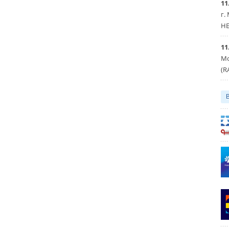
11
г.
HE
11
Мо
(R