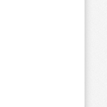
опроса Daikin о восприятии жары ...
28 ИЮЛЯ 2026
CDU производства LG прошёл
валидацию NVIDIA для ИИ-дата-
центров
Компания становится официальным
партнёром NVIDIA по системам ...
28 ИЮЛЯ 2026
В Великобритании предлагают
сделать кондиционирование
обязательным для новостроек
Либеральные демократы внесли
предложение оснащать все новые ...
1
28 ИЮЛЯ 2026
В Подмосковье запустят
производство холодильной
техники и теплообменного
оборудования
Проект реализует компания «ВЕЗА» ...
28 ИЮЛЯ 2026
Ридан объявил о старте продаж
автоматического
балансировочного клапана