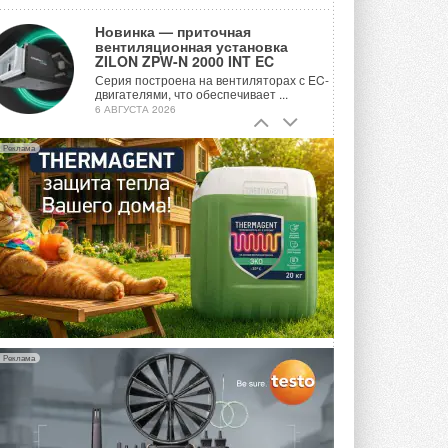
Новинка — приточная
вентиляционная установка
ZILON ZPW-N 2000 INT EC
Серия построена на вентиляторах с EC-
двигателями, что обеспечивает ...
6 АВГУСТА 2026
Учёные ЮУрГУ создали
Реклама
каскадную установку,
объединяющую солнечную и
геотермальную энергию
Природосберегающие технологии ...
6 АВГУСТА 2026
Для Арктики создали
технологию защиты
ветрогенераторов от аварий
Разработка учитывает влияние
мерзлоты, обледенения и снеговых ...
6 АВГУСТА 2026
Реклама
Гибридный тепловой насос PV/T
с одним общим испарителем
Исследователи предложили
конструкцию двухисточникового ...