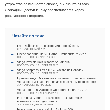
Ваш E-mail *
→
устройство размещается свободно и скрыто от глаз.
→
«Данфосс» расширяет производство в России
РОСТерм продолжает поставки на объекты реновации
НОВОСТИ СОК 22 ДЕКАБРЯ 2021
НОВОСТИ СОК 18 ФЕВРАЛЯ 2026
Свободный доступ к нему обеспечивается через
→
→
Новые семейства оборудования Danfoss для Revit
Насосно-смесительный узел для теплого пола PROFMIX
ревизионное отверстие.
НОВОСТИ СОК 18 НОЯБРЯ 2021
НОВОСТИ СОК 10 ФЕВРАЛЯ 2026
Текст комментария
→
Вся правда о кольцевом коллекторе и почему его так
любят монтажники, но отвергает научное сообщество и
проектировщики
ЖУРНАЛ СОК НОЯБРЬ 2025
→
Система с гидромодулем WaterLoop Ridan от компании
Читайте по теме:
Ридан
НОВОСТИ СОК 4 АПРЕЛЯ 2025
→
→
Пять лайфхаков для экономии горячей воды
Уведомления отключены
GEFFEN обновил группу быстрого монтажа до 70 кВт
ЖУРНАЛ СОК МАЙ 2020
МКС 70
→
НОВОСТИ СОК 27 МАРТА 2025
Пресс-соединение VS Пайка. Эксперимент Viega
Комментарии
→
НОВОСТИ СОК 26 МАРТА 2020
Оснащение объектов к саммиту БРИКС в Казани
→
ЖУРНАЛ СОК НОЯБРЬ 2024
Viega Prevista на выставке Aquatherm
→
НОВОСТИ СОК 17 ФЕВРАЛЯ 2020
Giacomini S.p.A. начала выпуск модульных тепловых
В этой теме еще нет комментариев
→
пунктов GE556-SM нового поколения
Viega Sanpress Inox в ЖК «Счастье на Соколе».
НОВОСТИ СОК 6 АПРЕЛЯ 2023
НОВОСТИ СОК 10 ФЕВРАЛЯ 2020
→
→
Особенности применения блочных индивидуальных
Проекты года. Инженерные системы с пресс-фитингами
тепловых пунктов при капитальном ремонте МЖД
Viega системы Labs-free на лакокрасочном производстве
Добавить комментарий
ЖУРНАЛ СОК МАРТ 2023
ЖУРНАЛ СОК ЯНВАРЬ 2020
→
→
Нужна ли гидрострелка в системе отопления?
Viega приняла участие в West Horeca Forum 2019
Ваше имя *
ЖУРНАЛ СОК ЯНВАРЬ 2023
НОВОСТИ СОК 10 ДЕКАБРЯ 2019
→
Итоги года. Viega — о качестве, технологиях и
комплексной выгоде клиента
ЖУРНАЛ СОК ДЕКАБРЬ 2019
→
Ваш E-mail *
Новые кнопки смыва Visign for More 200