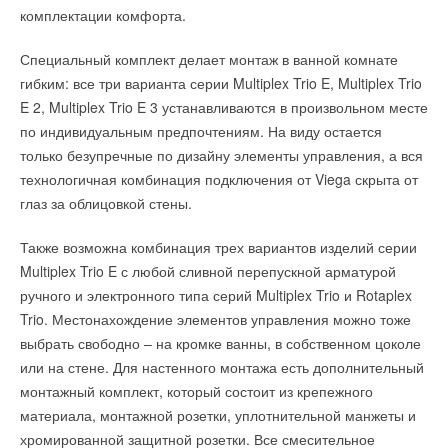
Насосные группы Hummel поставляются с циркуляционными
его для оценки текущей ситуации, чтобы определить новые
комплектации комфорта.
Windows Mobile.
насосами (Grundfos, Wilo) и без насосов. Оборудованы
действия. При этом отпадает необходимость в наличии
шаровыми кранами, термометрами на подаче и обратной
Специальный комплект делает монтаж в ванной комнате
чрезмерно сложной модели отклика ротора на те или иные
линии (серия 1000 для несмешиваемого контура),
гибким: все три варианта серии Multiplex Trio E, Multiplex Trio
воздействия среды. Система самообучается по ходу работы.
Читайте по теме:
перепускным клапаном (серии 2000, 3000 , 4000 для
E 2, Multiplex Trio E 3 устанавливаются в произвольном месте
смешиваемого контура), трехходовым смесительным узлом с
по индивидуальным предпочтениям. На виду остается
→
Danfoss построила жилую лабораторию с платиновой
сервоприводом или без сервопривода (серии 3000, 4000).
только безупречные по дизайну элементы управления, а вся
сертификацией DGNB в Дании
НОВОСТИ СОК 5 АВГУСТА 2025
технологичная комбинация подключения от Viega скрыта от
→
Danfoss открыл масштабный научно-исследовательский
Уведомления отключены
Насосные группы Hummel можно прибрести и в разборе.
глаз за облицовкой стены.
центр в Китае
НОВОСТИ СОК 22 МАЯ 2023
Таким образом, монтажная организация может варьировать
Комментарии
→
Новый статус компании «Данфосс» в России
комплектацию насосной группы в зависимости от конкретной
Также возможна комбинация трех вариантов изделий серии
НОВОСТИ СОК 15 ИЮЛЯ 2022
→
системы либо просто дополнить уже имеющиеся системы
Multiplex Trio E с любой сливной перепускной арматурой
Сообщение руководства компании «Данфосс» о работе
В этой теме еще нет комментариев
в России
необходимыми комплектующими.
ручного и электронного типа серий Multiplex Trio и Rotaplex
НОВОСТИ СОК 4 АПРЕЛЯ 2022
→
Trio. Местонахождение элементов управления можно тоже
Отчет компании Danfoss A/S за 2021 год
НОВОСТИ СОК 16 МАРТА 2022
выбрать свободно – на кромке ванны, в собственном цоколе
Добавить комментарий
→
Обновления корзины на OpenDanfoss
НОВОСТИ СОК 3 ФЕВРАЛЯ 2022
или на стене. Для настенного монтажа есть дополнительный
Читайте по теме:
→
Ваше имя *
Danfoss расширил возможности программы Hexact
монтажный комплект, который состоит из крепежного
НОВОСТИ СОК 2 ФЕВРАЛЯ 2022
→
материала, монтажной розетки, уплотнительной манжеты и
→
Председатель совета директоров Danfoss Йорген Мадс
Как определить качество хомутов — несколько простых
Клаусен удостоен Ордена Дружбы
способов
хромированной защитной розетки. Все смесительное
НОВОСТИ СОК 27 ДЕКАБРЯ 2021
ЖУРНАЛ СОК ИЮНЬ 2026