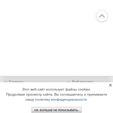
Главное
Библиотека
×
Подписка
Реклама
Этот веб-сайт использует файлы cookies.
Продолжая просмотр сайта, Вы соглашаетесь и принимаете
Информация
нашу
политику конфиденциальности
.
© 2002 - 2026 OOO Издательский дом «МЕДИА ТЕХНОЛОДЖИ» +7 (495) 665-00-
00
ОК. БОЛЬШЕ НЕ ПОКАЗЫВАТЬ.