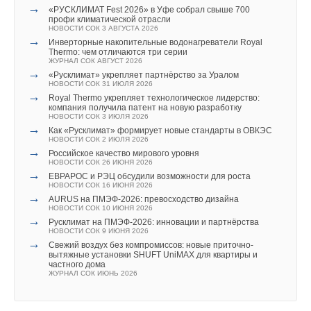
35,5%
→
→
НОВОСТИ СОК 22 ИЮЛЯ 2026
«РУСКЛИМАТ Fest 2026» в Уфе собрал свыше 700
Hamilton Bonaduz AG, «РеалСтрой» («Дымоходные системы
Вандйорд - новое имя Грундфос в России!
→
профи климатической отрасли
НОВОСТИ СОК 30 ИЮЛЯ 2024
Германия подключила более 1 ГВт морской
Prime»), «Термоблок», «ДВС Ресурс». На TechnoPark Ural
НОВОСТИ СОК 3 АВГУСТА 2026
→
ветроэнергетики за полгода
Насосное оборудование VANDJORD и Shinhoo уже на
→
НОВОСТИ СОК 22 ИЮЛЯ 2026
Инверторные накопительные водонагреватели Royal
складе
также можно будет ознакомиться с решениями для
Thermo: чем отличаются три серии
НОВОСТИ СОК 21 ИЮЛЯ 2023
ЖУРНАЛ СОК АВГУСТ 2026
водоснабжения, водоподготовки и очистки сточных вод,
→
Насосный завод в Подмосковье могут отобрать у
→
«Русклимат» укрепляет партнёрство за Уралом
датского концерна Grundfos
системами очистки воздуха.
НОВОСТИ СОК 31 ИЮЛЯ 2026
НОВОСТИ СОК 28 ИЮНЯ 2023
Унитаз имеет функцию мгновенного нагрева, он
→
→
Royal Thermo укрепляет технологическое лидерство:
Датский производитель насосов Grundfos объявил об
компания получила патент на новую разработку
Деловая программа
поддерживает дистанционное управление, функцию
уходе с российского рынка
НОВОСТИ СОК 3 ИЮЛЯ 2026
НОВОСТИ СОК 25 АВГУСТА 2022
импульсной промывки под давлением, подогрев воды, сушку
→
→
Уведомления отключены
Как «Русклимат» формирует новые стандарты в ОВКЭС
Grundfos расширила линейку вертикальных насосов
Выставку TechnoPark Ural будет сопровождать обширная
НОВОСТИ СОК 2 ИЮЛЯ 2026
тёплым воздухом, дезодорацию активированным углем,
НОВОСТИ СОК 11 МАРТА 2022
→
→
Комментарии
Российское качество мирового уровня
Ежегодное совещание в компании АСТИВ
деловая программа, которая охватит широкий спектр
мягкий ночник и другие функции.
НОВОСТИ СОК 26 ИЮНЯ 2026
НОВОСТИ СОК 18 ФЕВРАЛЯ 2022
→
актуальных тем и практических вопросов: развитие
→
ЕВРАРОС и РЭЦ обсудили возможности для роста
Оборудование GRUNDFOS включено в Реестр
НОВОСТИ СОК 16 ИЮНЯ 2026
В этой теме еще нет комментариев
промышленной продукции, произведённой в РФ
промышленного потенциала Уральского Федерального
Унитаз также оснащён ЖК-дисплеем, на котором
→
НОВОСТИ СОК 18 ФЕВРАЛЯ 2022
AURUS на ПМЭФ-2026: превосходство дизайна
округа, актуальные вопросы обеспечения соблюдения
отображается текущая температура воды.
→
НОВОСТИ СОК 10 ИЮНЯ 2026
Grundfos Product Center переходит на новый
→
улучшенный интерфейс
Русклимат на ПМЭФ-2026: инновации и партнёрства
промпроизводствами существующих норм выбросов
НОВОСТИ СОК 10 ФЕВРАЛЯ 2022
НОВОСТИ СОК 9 ИЮНЯ 2026
Добавить комментарий
вредных веществ, очистки промышленных сточных вод,
→
→
«Грундфос» стал партнёром проекта «Дети солнца»
Свежий воздух без компромиссов: новые приточно-
НОВОСТИ СОК 21 ЯНВАРЯ 2022
вытяжные установки SHUFT UniMAX для квартиры и
а также вопросы технического перевооружения
Ваше имя *
частного дома
машиностроительных предприятий.
ЖУРНАЛ СОК ИЮНЬ 2026
Ключевые спикеры Деловой программы TechnoPark Ural
Ваш E-mail *