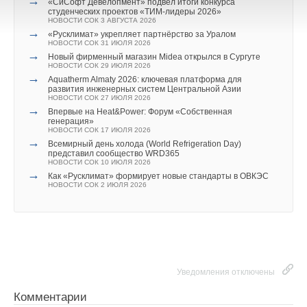
→
«СиСофт Девелопмент» подвел итоги конкурса
В этой теме еще нет комментариев
студенческих проектов «ТИМ-лидеры 2026»
НОВОСТИ СОК 3 АВГУСТА 2026
→
«Русклимат» укрепляет партнёрство за Уралом
НОВОСТИ СОК 31 ИЮЛЯ 2026
→
Добавить комментарий
Новый фирменный магазин Midea открылся в Сургуте
НОВОСТИ СОК 29 ИЮЛЯ 2026
→
Aquatherm Almaty 2026: ключевая платформа для
Ваше имя *
развития инженерных систем Центральной Азии
НОВОСТИ СОК 27 ИЮЛЯ 2026
→
Впервые на Heat&Power: Форум «Собственная
генерация»
Ваш E-mail *
НОВОСТИ СОК 17 ИЮЛЯ 2026
→
Всемирный день холода (World Refrigeration Day)
представил сообщество WRD365
НОВОСТИ СОК 10 ИЮЛЯ 2026
→
Как «Русклимат» формирует новые стандарты в ОВКЭС
Текст комментария
НОВОСТИ СОК 2 ИЮЛЯ 2026
Уведомления отключены
Комментарии