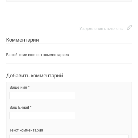
НОВОСТИ СОК 16 АВГУСТА 2023
Ваше имя *
Ваш E-mail *
Уведомления отключены
Комментарии
Уведомления отключены
Комментарии
Текст комментария
В этой теме еще нет комментариев
В этой теме еще нет комментариев
Добавить комментарий
Добавить комментарий
Ваше имя *
Ваше имя *
Ваш E-mail *
Ваш E-mail *
Текст комментария