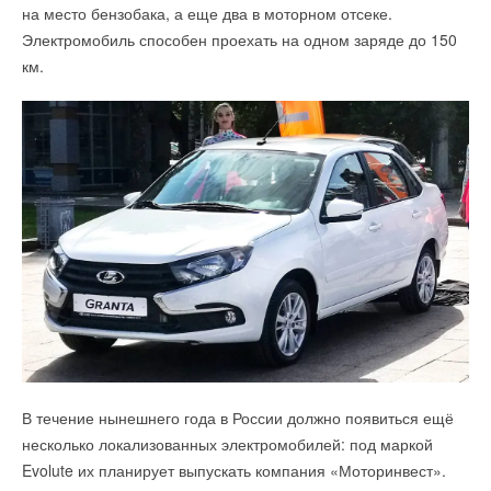
в лаконичном видеообзоре.
«зеленого» водорода, биометана и солнечных батарей.
на место бензобака, а еще два в моторном отсеке.
Предположительно, документ ЕК официально опубликуют 18
Электромобиль способен проехать на одном заряде до 150
Смотреть видео:
мая.
км.
Дискуссия об отказе ЕС от российских энергоносителей
обострилась на фоне начала спецоперации РФ
на территории Украины и требований российской стороны
оплачивать газ в рублях. Ключевым положением
представленного шестого пакета санкций ЕС против России
является постепенный отказ европейских стран от закупок
российской нефти.
ИСТОЧНИК: КОММЕРСАНТ.RU
Читайте по теме:
В течение нынешнего года в России должно появиться ещё
→
В Забайкалье запустили крупнейшую в России
Абагайтуйскую СЭС
несколько локализованных электромобилей: под маркой
НОВОСТИ СОК 7 АВГУСТА 2026
Evolute их планирует выпускать компания «Моторинвест».
→
Учёные ЮУрГУ создали каскадную установку,