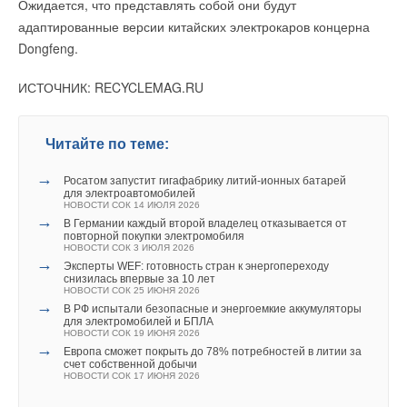
объединяющую солнечную и геотермальную энергию
Ожидается, что представлять собой они будут
НОВОСТИ СОК 6 АВГУСТА 2026
адаптированные версии китайских электрокаров концерна
→
Тепловые насосы в связке с солнечной генерацией и
накопителем снижают потребление на 60%
Dongfeng.
Читайте по теме:
НОВОСТИ СОК 4 АВГУСТА 2026
→
США запретили использование иностранных
→
ИСТОЧНИК: RECYCLEMAG.RU
инверторов
Новинка — приточная вентиляционная установка ZILON
НОВОСТИ СОК 31 ИЮЛЯ 2026
ZPW-N 2000 INT EC
→
НОВОСТИ СОК 6 АВГУСТА 2026
Уже через месяц в России можно будет устанавливать
→
солнечные панели в МКД
Новый официальный сайт бренда FUNAI
НОВОСТИ СОК 30 ИЮЛЯ 2026
Читайте по теме:
НОВОСТИ СОК 13 МАЯ 2026
→
Видео-интервью и репортажи с выставок Aquaflame и
AIRVent
→
Росатом запустит гигафабрику литий-ионных батарей
НОВОСТИ СОК 4 МАРТА 2026
для электроавтомобилей
→
Чиллеры Hisense: опыт и инновации
НОВОСТИ СОК 14 ИЮЛЯ 2026
ЖУРНАЛ СОК ОКТЯБРЬ 2025
→
В Германии каждый второй владелец отказывается от
→
Кондиционеры FUNAI теперь работают в системе Умный
повторной покупки электромобиля
дом
НОВОСТИ СОК 3 ИЮЛЯ 2026
Уведомления отключены
НОВОСТИ СОК 11 ИЮЛЯ 2025
→
Эксперты WEF: готовность стран к энергопереходу
→
Завод Hisense включён в список Lighthouse factory
снизилась впервые за 10 лет
Комментарии
НОВОСТИ СОК 27 НОЯБРЯ 2024
НОВОСТИ СОК 25 ИЮНЯ 2026
→
→
Награда «БРИЗ — Климатические системы»
В РФ испытали безопасные и энергоемкие аккумуляторы
НОВОСТИ СОК 17 ОКТЯБРЯ 2024
для электромобилей и БПЛА
→
В этой теме еще нет комментариев
НОВОСТИ СОК 19 ИЮНЯ 2026
Охлаждение ЦОДов: новинки на Форуме ЦОД
→
НОВОСТИ СОК 24 СЕНТЯБРЯ 2024
Европа сможет покрыть до 78% потребностей в литии за
→
счет собственной добычи
Видеообзор кондиционера BUSHIDO Inverter
НОВОСТИ СОК 17 ИЮНЯ 2026
НОВОСТИ СОК 16 АВГУСТА 2023
→
Добавить комментарий
Рефнеты с теплоизоляцией для VRF-систем