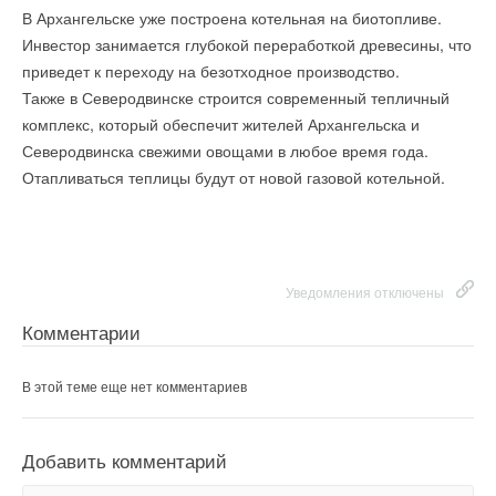
Комментарии
В Архангельске уже построена котельная на биотопливе.
приобретение новых мощностей послужит весомым
Инвестор занимается глубокой переработкой древесины, что
дополнением к уже существующему производству в
В этой теме еще нет комментариев
приведет к переходу на безотходное производство.
г.Тюмень, так как основанная стратегия развития компании
«Аделант» включает в себя расширение производства и
Также в Северодвинске строится современный тепличный
ассортиментной линейки продукции.
комплекс, который обеспечит жителей Архангельска и
Добавить комментарий
В феврале этого года компания «Аделант» планирует запуск
Северодвинска свежими овощами в любое время года.
производства следующих видов продукции: трубы ПВХ
Отапливаться теплицы будут от новой газовой котельной.
Ваше имя *
напорные с раструбом под уплотнительное кольцо, трубы
ПВХ напорные под клеевое соединение с раструбом и без,
трубы и фитинги ПВХ для внутренней и наружной
Ваш E-mail *
канализации, трубы ПВХ для электропроводки и прочих
хозяйственных нужд.
Уведомления отключены
Комментарии
Текст комментария
Уведомления отключены
В этой теме еще нет комментариев
Комментарии
Добавить комментарий
В этой теме еще нет комментариев