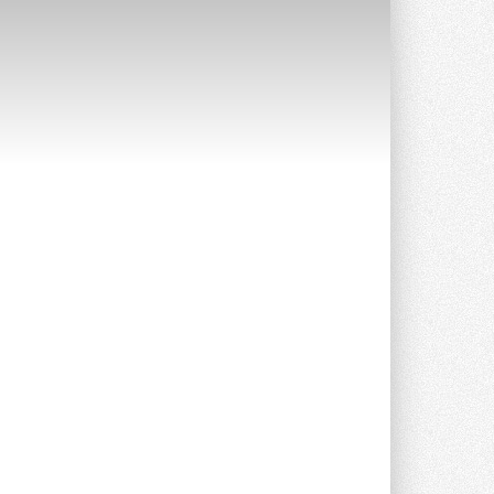
Уже через месяц в России
можно будет устанавливать
солнечные панели в МКД
С 1 сентября снимается запрет на
микрогенерацию в многоквартирных ...
30 ИЮЛЯ 2026
Канальные вентиляторы с ЕС-
двигателями Sysimple TRS EC
Poti
Новинка от Системэйр —
прямоугольный канальный ...
30 ИЮЛЯ 2026
Краска для окон: как выбрать
состав, который не
растрескается после первой
зимы
Частые вопросы о краске для окон ...
30 ИЮЛЯ 2026
СИЭНПИ РУС представила
новую серию консольных
насосов NM
Усовершенствованная гидравлика
помогает снизить энергопотребление ...
30 ИЮЛЯ 2026