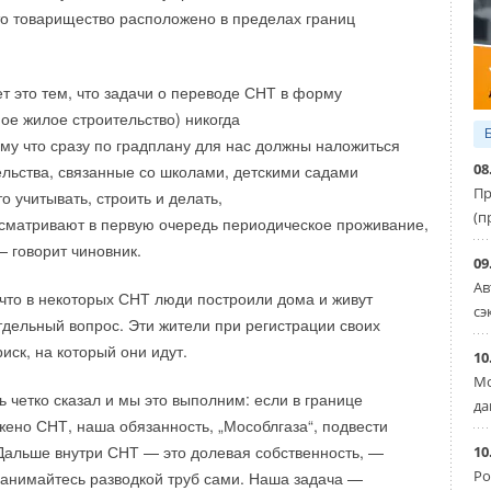
что товарищество расположено в пределах границ
ющего актива в современный энергетический и
роме того, чиллеры Ciatcooler и Dynaciat, сухие
.
дственный парк. Также Uniper продолжит изучение
ойлы были поставлены в сверхмалошумном и
с существующих производственных площадок Uniper в
 исполнении.
 это тем, что задачи о переводе СНТ в форму
ельмсхафене компании Shell Energy и площадку Chemicals
е жилое строительство) никогда
сселинге и Годорфе.
ому что сразу по градплану для нас должны наложиться
08
льства, связанные со школами, детскими садами
Пр
то учитывать, строить и делать,
 что водородная энергетика реальна
(п
сматривают в первую очередь периодическое проживание,
— говорит чиновник.
09
с Uniper в изучении возможностей создания необходимой
Ав
что в некоторых СНТ люди построили дома и живут
сэ
обы сделать водородную экономику реальностью”, —
отдельный вопрос. Эти жители при регистрации своих
нт Shell Hydrogen Пол Богерс.
иск, на который они идут.
10
Мо
й директор Saudi Aramco Ахмад Аль-Ховайтер считает, что
 четко сказал и мы это выполним: если в границе
да
роизводство “голубого” водорода вряд ли начнется в
ено СНТ, наша обязанность, „Мособлгаза“, подвести
“Я бы сказал, что масштабирование водородной энергетики
VRF-системы
 Дальше внутри СНТ — это долевая собственность, —
10
ше 2030 года. Это очень похоже на отрасль сжиженного
Ро
занимайтесь разводкой труб сами. Наша задача —