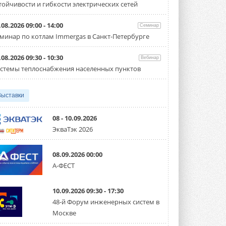
тойчивости и гибкости электрических сетей
Организатором выступил торгово-
производственный холдинг ...
3 АВГУСТА 2026
.08.2026 09:00 - 14:00
Семинар
минар по котлам Immergas в Санкт-Петербурге
«Датарк» испытал модульный
ЦОД с плотностью 54 кВт на
стойку
.08.2026 09:30 - 10:30
Вебинар
Испытания прошли на собственной
стемы теплоснабжения населенных пунктов
производственной площадке и были ...
3 АВГУСТА 2026
Выставки
Samsung выпускает VRF-
систему DVM на R32
Линейка включает семь типоразмеров
08 - 10.09.2026
производительностью от 22,4 до 56 кВт.
ЭкваТэк 2026
Суммарная длина трубопроводов ...
3 АВГУСТА 2026
08.09.2026 00:00
«СиСофт Девелопмент» подвел
А-ФЕСТ
итоги конкурса студенческих
проектов «ТИМ-лидеры 2026»
Новый сезон конкурса «ТИМ-лидеры»
10.09.2026 09:30 - 17:30
стартует уже в сентябре 2026 года ...
3 АВГУСТА 2026
48-й Форум инженерных систем в
Москве
«Русклимат» укрепляет