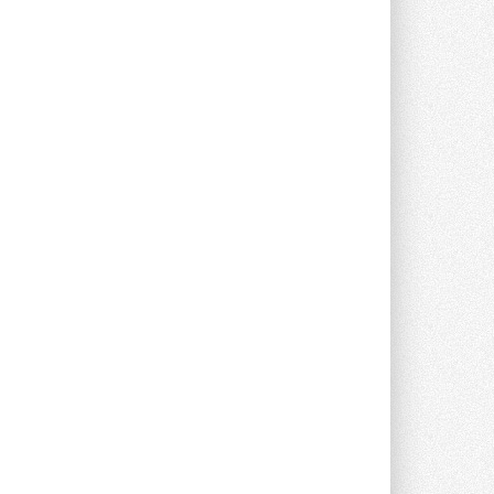
опроса Daikin о восприятии жары ...
28 ИЮЛЯ 2026
CDU производства LG прошёл
валидацию NVIDIA для ИИ-дата-
центров
Компания становится официальным
партнёром NVIDIA по системам ...
28 ИЮЛЯ 2026
В Великобритании предлагают
сделать кондиционирование
обязательным для новостроек
Либеральные демократы внесли
предложение оснащать все новые ...
1
28 ИЮЛЯ 2026
В Подмосковье запустят
производство холодильной
техники и теплообменного
оборудования
Проект реализует компания «ВЕЗА» ...
28 ИЮЛЯ 2026
Ридан объявил о старте продаж
автоматического
балансировочного клапана