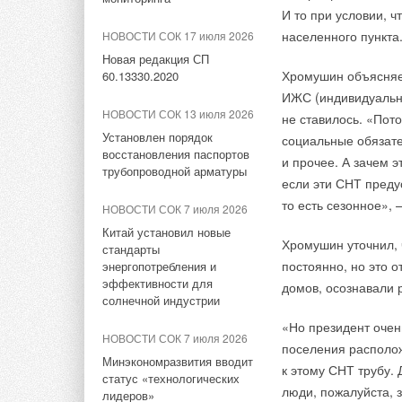
НОВОСТИ СОК 10 июня 2026
гигиеническом исполнении от
И то при условии, 
нефтеперерабатыва
решений на рынке. К
НЕВАТОМ
В Испании нашли способ
населенного пункта
НОВОСТИ СОК 17 июля 2026
химический произво
охладители и фанк
запасать энергию для
поставок водорода 
Новая редакция СП
энергоэффективном
производства «зеленой»
НОВОСТИ СОК 6 августа 2026
Хромушин объясняет
60.13330.2020
Роттердаме и Вильг
стали круглый год
Новинка — приточная
ИЖС (индивидуально
Park Rheinland в Ве
вентиляционная установка
НОВОСТИ СОК 13 июля 2026
не ставилось. «Пот
НОВОСТИ СОК 10 июня 2026
ZILON ZPW-N 2000 INT EC
Установлен порядок
социальные обязате
В КНР реализован первый в
восстановления паспортов
мире проект совместного
и прочее. А зачем э
НОВОСТИ СОК 6 августа 2026
трубопроводной арматуры
сжигания зеленого водорода
Shell уверена,
если эти СНТ преду
Для Арктики создали
и угля 50%/50%
технологию защиты
то есть сезонное», 
НОВОСТИ СОК 7 июля 2026
ветрогенераторов от аварий
НОВОСТИ СОК 3 июня 2026
Китай установил новые
“Мы рады работать 
Хромушин уточнил, 
стандарты
Новый кобальтовый цикл
инфраструктуры, чт
НОВОСТИ СОК 5 августа 2026
постоянно, но это 
энергопотребления и
позволил получать водород
сказал вице-президе
Универсальный пульт Z037-
эффективности для
домов, осознавали р
при 350 °C
5C0 от НЕВАТОМ
солнечной индустрии
Правда, технически
«Но президент очень
НОВОСТИ СОК 15 мая 2026
широкомасштабное п
НОВОСТИ СОК 7 июля 2026
поселения располож
Ученые РФ и Израиля
этом десятилетии. 
Минэкономразвития вводит
Тэги:
Бренд Ciat
Кондиционеры промышленные и 
разработали сенсорный
к этому СНТ трубу.
статус «технологических
произойдет не рань
материал для обнаружения
люди, пожалуйста, 
лидеров»
утечек водорода