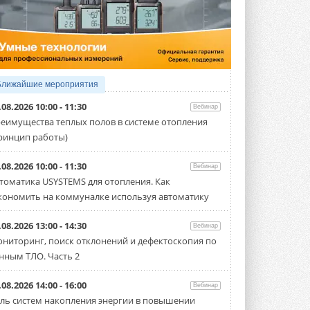
5 АВГУСТА 2026
21-й ежегодный форум
«ЦОД-2026»
Мероприятие пройдет 2-3 сентября в
отеле Radisson Slavyanskaya. Форум
посетит более двух тысяч участников ...
Ближайшие мероприятия
5 АВГУСТА 2026
.08.2026 10:00 - 11:30
Вебинар
Китайская Shenling представила
еимущества теплых полов в системе отопления
линейку тепловых насосов
ринцип работы)
«воздух-вода» на R290
Серия ThermaX R290 All-In-One
включает три модели ...
.08.2026 10:00 - 11:30
Вебинар
4 АВГУСТА 2026
томатика USYSTEMS для отопления. Как
кономить на коммуналке используя автоматику
Тепловые насосы в связке с
солнечной генерацией и
накопителем снижают
.08.2026 13:00 - 14:30
Вебинар
потребление на 60%
ниторинг, поиск отклонений и дефектоскопия по
Исследователи из Италии установили ...
нным ТЛО. Часть 2
4 АВГУСТА 2026
«РУСКЛИМАТ Fest 2026» в Уфе
.08.2026 14:00 - 16:00
Вебинар
собрал свыше 700 профи
ль систем накопления энергии в повышении
климатической отрасли