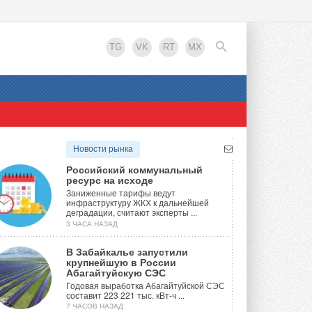
TG
VK
RT
MX
EN
Новости рынка
Российский коммунальный
ресурс на исходе
Заниженные тарифы ведут
инфраструктуру ЖКХ к дальнейшей
деградации, считают эксперты ...
3 ЧАСА НАЗАД
В Забайкалье запустили
крупнейшую в России
Абагайтуйскую СЭС
Годовая выработка Абагайтуйской СЭС
составит 223 221 тыс. кВт-ч ...
7 ЧАСОВ НАЗАД