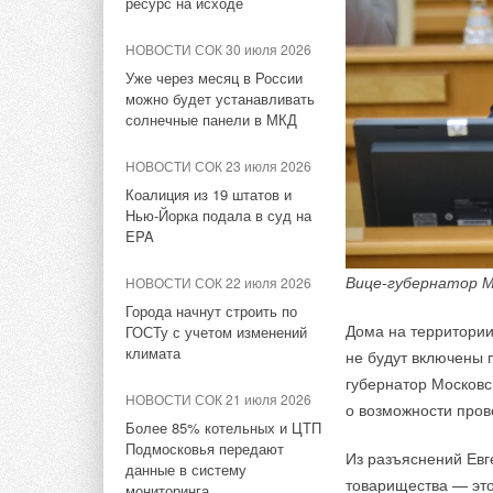
ресурс на исходе
НОВОСТИ СОК 1 июля 2026
НОВОСТИ СОК 17 июля 2018
намерены заняться 
Водородный аккумулятор с
CIAT запускает модельный
этом говорится в со
НОВОСТИ СОК 30 июля 2026
неограниченным сроком
ряд чиллеров POWERCIAT
Уже через месяц в России
хранения
“В соответствии с
можно будет устанавливать
НОВОСТИ СОК 16 марта 2015
солнечные панели в МКД
совместно искать в
НОВОСТИ СОК 29 июня 2026
Итоги выставки Мир Климата
транспорте соответ
Водородная добавка
НОВОСТИ СОК 23 июля 2026
— говорится в релиз
сделала бытовой газ почти
НОВОСТИ СОК 26 февраля
Коалиция из 19 штатов и
вдвое экономичнее
2015
Один из важнейших 
Нью-Йорка подала в суд на
Компании начнут ра
Выставка «Мир
EPA
телебашня – оснащ
НОВОСТИ СОК 17 июня 2026
Климата-2015»
реализации существ
В Китае реализован первый
других европейских 
Вице-губернатор М
НОВОСТИ СОК 22 июля 2026
Телебашня Останкин
проект «прямого»
ЖУРНАЛ СОК октябрь 2002
сотрудничества буд
Города начнут строить по
по высоте среди от
производства водорода от
Системы прецизионного
Дома на территории
экономики, включа
ГОСТу с учетом изменений
СЭС
соответствует прим
кондиционирования воздуха
климата
не будут включены 
транспортировки во
с 'гибкой' технологией работы
губернатор Московс
в промышленный це
НОВОСТИ СОК 15 июня 2026
Запросом от заказч
для помещений с
НОВОСТИ СОК 21 июля 2026
о возможности прове
компьютерной техникой
(NRW).
Водородная энергетика
компактное и с ми
Более 85% котельных и ЦТП
повторяет путь нефтяного
Подмосковья передают
рынка 1970-х годов
Из разъяснений Евг
НОВОСТИ СОК 7 августа 2026
Возможные инфрастр
CIAT
подобрал реше
данные в систему
товарищества — это
ПВУ «Катунь» в
где продолжается 
Airtech. Это обору
мониторинга