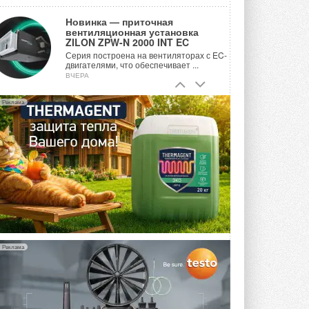
Новинка — приточная
вентиляционная установка
ZILON ZPW-N 2000 INT EC
Серия построена на вентиляторах с EC-
двигателями, что обеспечивает ...
ВЧЕРА
Учёные ЮУрГУ создали
Реклама
каскадную установку,
объединяющую солнечную и
геотермальную энергию
Природосберегающие технологии ...
ВЧЕРА
Для Арктики создали
технологию защиты
ветрогенераторов от аварий
Разработка учитывает влияние
мерзлоты, обледенения и снеговых ...
ВЧЕРА
Реклама
Гибридный тепловой насос PV/T
с одним общим испарителем
Исследователи предложили
конструкцию двухисточникового ...