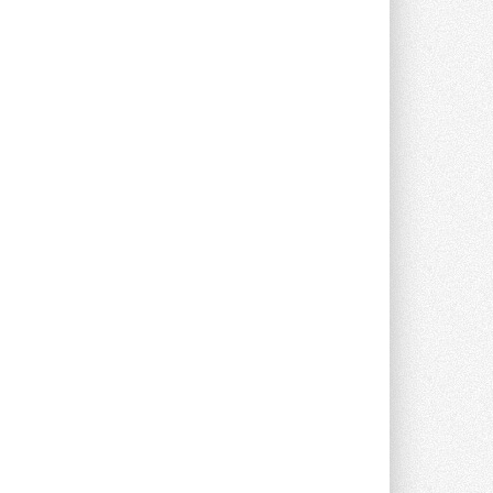
Группа «Теплолюкс» открыла
новую производственную
площадку
Открытие нового завода состоялось
сегодня в Мытищах ...
29 ИЮЛЯ 2026
Stiebel Eltron — спонсирует
международные соревнования
25 спортсменов, выступающих в
прыжках с трамплина и лыжном
двоеборье на международных ...
29 ИЮЛЯ 2026
Новый фирменный магазин
Midea открылся в Сургуте
Компания «Даичи» совместно с
партнером «Энердрим» открыла новый
фирменный магазин Midea в Сургуте ...
29 ИЮЛЯ 2026
Токио — лидер по
интенсивности использования
кондиционеров
Данные получены в ходе очередного