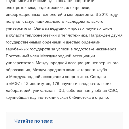
крупнейший в России вуз в области энергетики,
оказывается в сети, он самостоятельно устанавливает
Добавить комментарий
Добавить комментарий
электротехники, радиотехники, электроники,
связь с приложением
».
информационных технологий и менеджмента. В 2010 году
Ваше имя *
Ваше имя *
получил статус национального исследовательского
Признак № 3: современные инженерные решения
университета. Одна из ведущих мировых научных школ
в конструкции котла
в области теплоэнергетики и теплотехники. Награждён двумя
Ваш E-mail *
Ваш E-mail *
государственными орденами и шестью орденами
На первый взгляд кажется, что под корпусом все
зарубежных государств за успехи в подготовке инженеров.
теплогенераторы одинаковы: теплообменник, горелка,
Постоянный член Международной ассоциации
Текст комментария
гидравлика. Но это не так. В поколении 4.0 детали котла
Текст комментария
университетов, Международной ассоциации непрерывного
создаются с помощью высокотехнологичных средств
образования, Международного компьютерного клуба
САПР — рассчитывают даже форму, диаметр
и Международной ассоциации энергетиков. Сегодня
и расположение отверстий на горелке. Основные узлы
в «МЭИ» 12 институтов, 176 научно-исследовательских
теплогенераторов цифровой эпохи имеют фантастические
лабораторий, уникальная ТЭЦ, собственная учебная СЭС,
(по сравнению с предшественниками) показатели.
крупнейшая научно-техническая библиотека в стране.
Пример — технология MatriX Plus: эта горелка работает
с модуляцией 1:17, её минимальная мощность — 1,9 кВт
(как у чайника). Котлы, оснащённые такой горелкой,
Читайте по теме:
максимально эффективно и экологично расходуют газ. Они