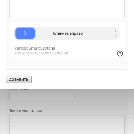
Роман
15-10-2020
Опять вечный двигатель изобрели ? Не надоело ?
цифры адовые просто
Комментарий полезен?
ДА
НЕТ
1
из
1
пользователей считают этот комментарий полезным
Добавить комментарий
Ваше имя *
Ваш E-mail *
Текст комментария