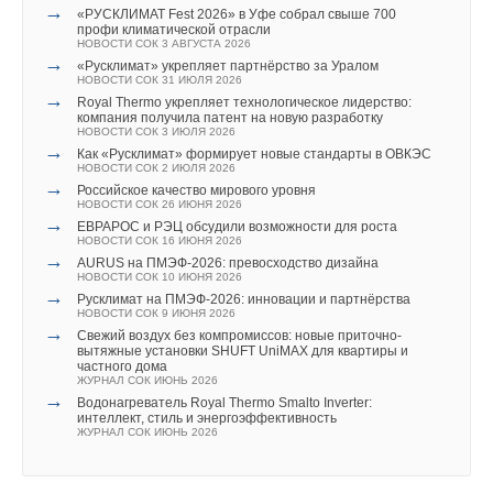
→
способны экономить до 2
5
% энергоносителя, а также
«РУСКЛИМАТ Fest 2026» в Уфе собрал свыше 700
профи климатической отрасли
существенно сократить выбросы в атмосферу.
НОВОСТИ СОК 3 АВГУСТА 2026
→
«Русклимат» укрепляет партнёрство за Уралом
НОВОСТИ СОК 31 ИЮЛЯ 2026
→
Royal Thermo укрепляет технологическое лидерство:
компания получила патент на новую разработку
НОВОСТИ СОК 3 ИЮЛЯ 2026
→
Как «Русклимат» формирует новые стандарты в ОВКЭС
НОВОСТИ СОК 2 ИЮЛЯ 2026
комментарии к новости (
1
)
→
Российское качество мирового уровня
НОВОСТИ СОК 26 ИЮНЯ 2026
→
ЕВРАРОС и РЭЦ обсудили возможности для роста
НОВОСТИ СОК 16 ИЮНЯ 2026
Читайте по теме:
→
AURUS на ПМЭФ-2026: превосходство дизайна
НОВОСТИ СОК 10 ИЮНЯ 2026
→
→
Viessmann вывела на рынок тепловой насос Vitocal 200-
Русклимат на ПМЭФ-2026: инновации и партнёрства
A
НОВОСТИ СОК 9 ИЮНЯ 2026
НОВОСТИ СОК 19 ИЮНЯ 2026
→
Свежий воздух без компромиссов: новые приточно-
→
В Московской области локализуют производство
вытяжные установки SHUFT UniMAX для квартиры и
настенных газовых котлов
частного дома
НОВОСТИ СОК 4 ИЮНЯ 2026
ЖУРНАЛ СОК ИЮНЬ 2026
→
→
От проблемы к решению: как один проект изменил
Водонагреватель Royal Thermo Smalto Inverter:
эффективность промышленной котельной
интеллект, стиль и энергоэффективность
НОВОСТИ СОК 1 ИЮНЯ 2026
ЖУРНАЛ СОК ИЮНЬ 2026
→
Гермес представил новинку - бойлеры косвенного
нагрева Aquamax W/WE
НОВОСТИ СОК 15 МАЯ 2026