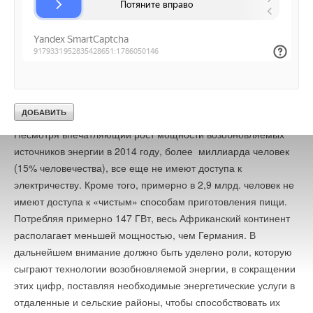
→
США запретили использование иностранных
инверторов
НОВОСТИ СОК 31 ИЮЛЯ 2026
→
Уже через месяц в России можно будет устанавливать
Занятость в секторе возобновляемых источников энергии
солнечные панели в МКД
Уведомления отключены
НОВОСТИ СОК 30 ИЮЛЯ 2026
также стремительно растет. В 2014 году, по оценкам, 7,7
→
ВИЭ обойдут уголь по выработке электроэнергии в
миллиона человек во всем мире работали непосредственно
Комментарии
текущем году
НОВОСТИ СОК 27 ИЮЛЯ 2026
или косвенно в этом секторе.
→
Stiebel Eltron отмечает 50 лет производства тепловых
насосов
В этой теме еще нет комментариев
НОВОСТИ СОК 24 ИЮЛЯ 2026
Несмотря впечатляющий рост мощности возобновляемых
→
Китай опубликовал план развития сектора ВИЭ на
источников энергии в 2014 году, более миллиарда человек
период 2026-2030 гг.
НОВОСТИ СОК 24 ИЮЛЯ 2026
(15% человечества), все еще не имеют доступа к
Добавить комментарий
→
В Дагестане ввели вторую очередь крупнейшей в России
электричеству. Кроме того, примерно в 2,9 млрд. человек не
ветроэлектростанции
Ваше имя *
НОВОСТИ СОК 23 ИЮЛЯ 2026
имеют доступа к «чистым» способам приготовления пищи.
→
Города начнут строить по ГОСТу с учетом изменений
Потребляя примерно 147 ГВт, весь Африканский континент
климата
НОВОСТИ СОК 22 ИЮЛЯ 2026
располагает меньшей мощностью, чем Германия. В
Ваш E-mail *
дальнейшем внимание должно быть уделено роли, которую
сыграют технологии возобновляемой энергии, в сокращении
этих цифр, поставляя необходимые энергетические услуги в
Текст комментария
отдаленные и сельские районы, чтобы способствовать их