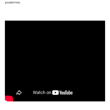
развитию.
Уведомления отключены
Комментарии
В этой теме еще нет комментариев
Добавить комментарий
Ваше имя *
Ваш E-mail *
Текст комментария