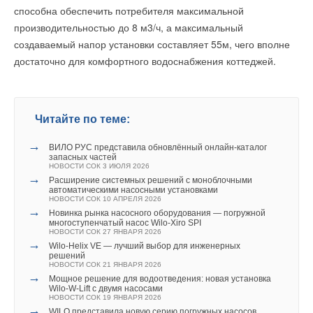
способна обеспечить потребителя максимальной
Добавить комментарий
производительностью до 8 м3/ч, а максимальный
Читайте по теме:
создаваемый напор установки составляет 55м, чего вполне
Ваше имя *
достаточно для комфортного водоснабжения коттеджей.
→
VANDJORD вывел на рынок новую линейку насосов –
TPE
НОВОСТИ СОК 29 ИЮНЯ 2026
Ваш E-mail *
→
В Туле зарегистрирован Кластер насосного
оборудования
Читайте по теме:
НОВОСТИ СОК 6 МАЯ 2026
→
UNIPUMP — инженерные решения, рассчитанные на
годы безотказной службы
→
Текст комментария
ВИЛО РУС представила обновлённый онлайн‑каталог
ЖУРНАЛ СОК МАЙ 2026
запасных частей
→
Около 8 тысяч тепловых пунктов столицы оборудовали
НОВОСТИ СОК 3 ИЮЛЯ 2026
системой онлайн-диспетчеризации
→
Расширение системных решений с моноблочными
НОВОСТИ СОК 5 МАРТА 2026
автоматическими насосными установками
→
Гидромодули DANTEX: три серии для надёжных
НОВОСТИ СОК 10 АПРЕЛЯ 2026
инженерных систем
→
Новинка рынка насосного оборудования — погружной
ЖУРНАЛ СОК МАРТ 2026
многоступенчатый насос Wilo-Xiro SPI
→
Расширение функционала пожарных насосных
НОВОСТИ СОК 27 ЯНВАРЯ 2026
станций WaterJump тип FS
→
Wilo-Helix VE — лучший выбор для инженерных
НОВОСТИ СОК 27 ФЕВРАЛЯ 2026
решений
→
Использование возобновляемых источников энергии для
НОВОСТИ СОК 21 ЯНВАРЯ 2026
водообеспечения южных регионов России
→
Мощное решение для водоотведения: новая установка
ЖУРНАЛ СОК ФЕВРАЛЬ 2026
Wilo-W-Lift с двумя насосами
→
Принудительное водоотведение в условиях
НОВОСТИ СОК 19 ЯНВАРЯ 2026
перепланировки: возможности CITILIFT Trio
→
WILO представила новую серию погружных насосов