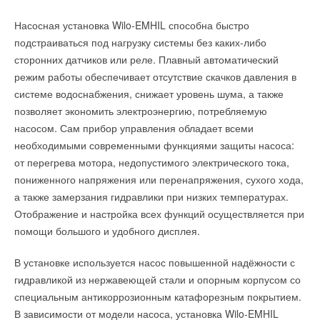
ограничение, и в 2011, и 2012 сплит-системы на R-22 все же
колеса (крыльчатки) насосов изготовлены из латуни, которая
Насосная установка Wilo-EMHIL способна быстро
ввозились. Например, сплит-системы, выпускаемые на
практически не подвержена эффектам коррозии и кавитации.
подстраиваться под нагрузку системы без каких-либо
заводе Galanz под маркой Niagara.
Ротора насосов выполнены из высоколеггированной стали. В
сторонних датчиков или реле. Плавный автоматический
обмотках статоров применяется только медная проволока.
Во всем мире, в том числе и в России, любые запреты ведут
режим работы обеспечивает отсутствие скачков давления в
Все насосы в станциях AquamotoR AS ARQB 60-24
к расцвету криминального бизнеса. R-22 в баллонах иного
системе водоснабжения, снижает уровень шума, а также
оснащены термозащитой, которая отключает насос при
цвета и с маркировкой R-410A и R-407 уже давно появились
позволяет экономить электроэнергию, потребляемую
перегреве.
в сервисных мастерских.
насосом. Сам прибор управления обладает всеми
Станция укомплектована горизонтальным
необходимыми современными функциями защиты насоса:
гидроаккумулятором, объемом 24 литра, с мембраной из
от перегрева мотора, недопустимого электрического тока,
натурального каучука. Насосная станция снабжена
пониженного напряжения или перенапряжения, сухого хода,
автоматическим реле давления, которая включает насос при
а также замерзания гидравлики при низких температурах.
начале водоразбора и отключает при достижении
Отображение и настройка всех функций осуществляется при
определенного давления, либо при прекращении
помощи большого и удобного дисплея.
Уведомления отключены
водоразбора. Для удобства пользователей в насосной
Комментарии
В установке используется насос повышенной надёжности с
станции установлен манометр, для определения давления в
гидравликой из нержавеющей стали и опорным корпусом со
подающей магистрали.
специальным антикоррозионным катафорезным покрытием.
В этой теме еще нет комментариев
В зависимости от модели насоса, установка Wilo-EMHIL