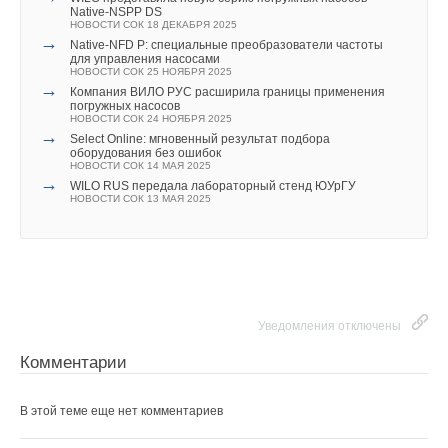
ЖУРНАЛ СОК ФЕВРАЛЬ 2026
Native-NSPP DS
→
Мощное решение для водоотведения: новая установка
НОВОСТИ СОК 18 ДЕКАБРЯ 2025
Wilo-W-Lift с двумя насосами
→
Native-NFD P: специальные преобразователи частоты
НОВОСТИ СОК 19 ЯНВАРЯ 2026
для управления насосами
→
Завод «НК КРОН» локализовал производство критически
НОВОСТИ СОК 25 НОЯБРЯ 2025
важного оборудования
→
Компания ВИЛО РУС расширила границы применения
НОВОСТИ СОК 3 ОКТЯБРЯ 2025
погружных насосов
НОВОСТИ СОК 24 НОЯБРЯ 2025
→
Select Online: мгновенный результат подбора
оборудования без ошибок
НОВОСТИ СОК 14 МАЯ 2025
→
WILO RUS передала лабораторный стенд ЮУрГУ
НОВОСТИ СОК 13 МАЯ 2025
Уведомления отключены
Комментарии
В этой теме еще нет комментариев
Уведомления отключены
Комментарии
Добавить комментарий
В этой теме еще нет комментариев
Ваше имя *