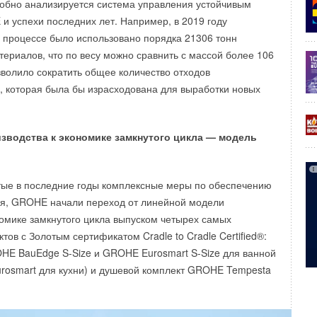
робно анализируется система управления устойчивым
и успехи последних лет. Например, в 2019 году
 процессе было использовано порядка 21306 тонн
ериалов, что по весу можно сравнить с массой более 106
озволило сократить общее количество отходов
, которая была бы израсходована для выработки новых
изводства к экономике замкнутого цикла — модель
тые в последние годы комплексные меры по обеспечению
ия, GROHE начали переход от линейной модели
номике замкнутого цикла выпуском четырех самых
ов с Золотым сертификатом Cradle to Cradle Certified®:
HE BauEdge S-Size и GROHE Eurosmart S-Size для ванной
rosmart для кухни) и душевой комплект GROHE Tempesta