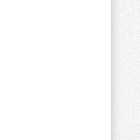
Stiebel Eltron — спонсирует
международные соревнования
25 спортсменов, выступающих в
прыжках с трамплина и лыжном
двоеборье на международных ...
29 ИЮЛЯ 2026
Новый фирменный магазин
Midea открылся в Сургуте
Компания «Даичи» совместно с
партнером «Энердрим» открыла новый
фирменный магазин Midea в Сургуте ...
29 ИЮЛЯ 2026
Токио — лидер по
интенсивности использования
кондиционеров
Данные получены в ходе очередного
опроса Daikin о восприятии жары ...
28 ИЮЛЯ 2026
CDU производства LG прошёл
валидацию NVIDIA для ИИ-дата-
центров
Компания становится официальным
партнёром NVIDIA по системам ...
28 ИЮЛЯ 2026