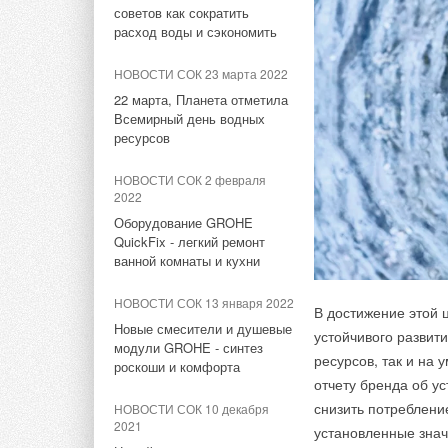
NEIVA CXe с энтальпийным
советов как сократить
Возможно изготовл
рекуператором от НЕВАТОМ
расход воды и сэкономить
фланце (см. прямоу
НОВОСТИ СОК 27 апреля
НОВОСТИ СОК 23 марта 2022
и фасонные систем
2026
22 марта, Планета отметила
НЕВАТОМ — отечественный
Всемирный день водных
Отвод РРП 45º
производитель
ресурсов
Возможно изготовле
НОВОСТИ СОК 20 апреля
НОВОСТИ СОК 2 февраля
2026
2022
Круглые противопожарные
Оборудование GROHE
клапаны EI120 от НЕВАТОМ
QuickFix - легкий ремонт
ванной комнаты и кухни
НОВОСТИ СОК 2 марта 2026
НОВОСТИ СОК 13 января 2022
Канальные вентиляторы с
В достижение этой
ЕС-двигателем от НЕВАТОМ
Новые смесители и душевые
устойчивого развит
модули GROHE - синтез
ресурсов, так и на
роскоши и комфорта
отчету бренда об у
Тэги:
Компания НЕВАТОМ
Бренд НЕВАТОМ
снизить потреблени
НОВОСТИ СОК 10 декабря
2021
Вентиляционное оборудование и комплектующие, Сис
установленные знач