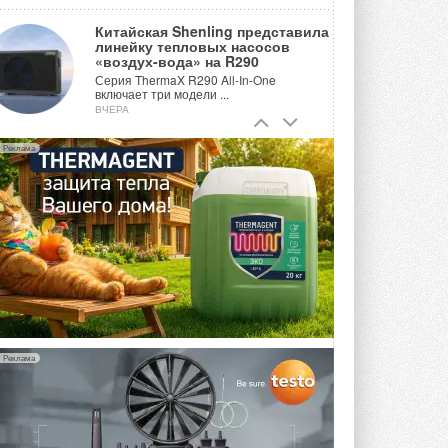
Китайская Shenling представила
линейку тепловых насосов
«воздух-вода» на R290
Серия ThermaX R290 All-In-One
включает три модели ...
ВЧЕРА
Тепловые насосы в связке с
Реклама
солнечной генерацией и
накопителем снижают
потребление на 60%
Исследователи из Италии установили ...
ВЧЕРА
«РУСКЛИМАТ Fest 2026» в Уфе
собрал свыше 700 профи
климатической отрасли
Организатором выступил торгово-
производственный холдинг ...
3 АВГУСТА 2026
Реклама
«Датарк» испытал модульный
ЦОД с плотностью 54 кВт на
стойку
Испытания прошли на собственной
производственной площадке и были ...