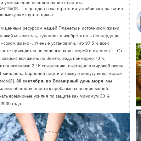
 и уменьшения использования пластика
 Certified® — еще одна веха стратегии устойчивого развития
номику замкнутого цикла
ым ценным ресурсом нашей Планеты и источником жизни
Великий мыслитель, художник и изобретатель Леонардо да
 «соком жизни». Ученые установили, что 97,
5
% всех
анете приходится на соленые воды морей и океанов[1]. От
 зависит вся жизнь на Земле, ведь примерно 7
0
%
ится океанами[2]! К сожалению, ежегодно в мировой океан
1 миллиона баррелей нефти и каждую минуту воды морей
иком[3].
30 сентября, во Всемирный день моря
, мы
о распределения потока используют в воздуховодах,
имание общественности к проблеме спасения морей
есненных условиях. Их устанавливают перед
жать всемирные усилия по защите как минимум 3
0
%
удованием. Оцинкованная сталь, из которой делают
 2030 года.
эффективно противостоять коррозии.
 типа отводов РРП: