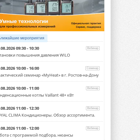
3 АВГУСТА 2026
Samsung выпускает VRF-
систему DVM на R32
Линейка включает семь типоразмеров
производительностью от 22,4 до 56 кВт.
Суммарная длина трубопроводов ...
Ближайшие мероприятия
3 АВГУСТА 2026
.08.2026 09:30 - 10:30
Вебинар
«СиСофт Девелопмент» подвел
тановки повышения давления WILO
итоги конкурса студенческих
проектов «ТИМ-лидеры 2026»
.08.2026 10:00 - 16:00
Семинар
Новый сезон конкурса «ТИМ-лидеры»
стартует уже в сентябре 2026 года ...
актический семинар «MyHeat» в г. Ростов-на-Дону
3 АВГУСТА 2026
.08.2026 10:00 - 11:00
Вебинар
«Русклимат» укрепляет
нденсационные котлы Vaillant 48+ кВт
партнёрство за Уралом
Президент Омского землячества в
Москве Михаил Тимошенко посетил
.08.2026 11:00 - 12:30
Вебинар
Омск с трёхдневным рабочим визитом ...
YAL CLIMA Кондиционеры. Обзор ассортимента.
31 ИЮЛЯ 2026
Carrier модернизирует
.08.2026 11:00 - 12:00
Вебинар
флагманский чиллер AquaEdge
бота с программой подбора, нюансы
19XR