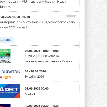
оектирования VRF – систем Mitsubishi Heavy
Чиллер получил новую версию,
работающую на хладагенте R1234ze ...
dustries
31 ИЮЛЯ 2026
.08.2026 13:00 - 14:30
Вебинар
Mitsubishi расширяет
ниторинг, поиск отклонений и дефектоскопия по
направление систем
охлаждения для ЦОД
нным ТЛО. Часть 2
Mitsubishi Electric создаёт в США новую
компанию MEHITS US Inc. ...
31 ИЮЛЯ 2026
Выставки
США запретили использование
иностранных инверторов
07.08.2026 11:00 - 16:00
28 июля 2026 года Федеральная
LUNDA EXPO: выставка
комиссия по связи США (FCC) обновила
инженерных решений в Казани
свой специальный перечень Covered ...
31 ИЮЛЯ 2026
08 - 10.09.2026
Уже через месяц в России
ЭкваТэк 2026
можно будет устанавливать
солнечные панели в МКД
С 1 сентября снимается запрет на
08.09.2026 00:00
микрогенерацию в многоквартирных ...
А-ФЕСТ
30 ИЮЛЯ 2026
Канальные вентиляторы с ЕС-
10.09.2026 09:30 - 17:30