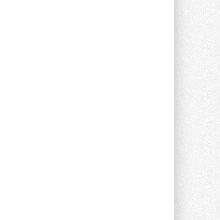
прямоугольных шумоглушителей ...
27 ИЮЛЯ 2026
Aquatherm Almaty 2026:
ключевая платформа для
развития инженерных систем
Центральной Азии
С 2 по 4 сентября 2026 года в Алматы ...
27 ИЮЛЯ 2026
ВИЭ обойдут уголь по
выработке электроэнергии в
текущем году
Международное энергетическое
агентство (МЭА) выпустило ...
27 ИЮЛЯ 2026
Taconova переосмысливает
работу насосов для тёплых
полов
Меньше дросселирования, больше
эффективности — основной принцип ...
27 ИЮЛЯ 2026
Kermi представила станцию X-
NET WOHNUNGSSTATION PRO E
Новая квартирная станция отопления и