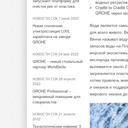
запускают платформу для
водных ресурсов
НОВОСТИ СОК 8 июля 2026
очистки рек от пластика
Cradle to Cradle
Щиты НЕВАТОМ для
GROHE через эко
противодымной вентиляции
НОВОСТИ СОК 7 июня 2022
PDV
Вода является сам
Новая солнечная
электростанция LIXIL
для всего живого. 
НОВОСТИ СОК 26 июня 2026
заработала на заводе
Винчи называл воду
Новый раздел для
GROHE
запасов воды на Пл
проектировщиков на сайте
НЕВАТОМ
морской экосистемы
НОВОСТИ СОК 24 мая 2022
кислорода производ
GROHE – новый глобальный
НОВОСТИ СОК 4 июня 2026
выливается около 2
партнер WorldSkills
Новые штампованные
загрязняются пласт
отводы НЕВАТОМ
Отводы равномерног
НОВОСТИ СОК 28 апреля
хотим привлечь вн
2022
установленных в ст
и океанов и поддер
НОВОСТИ СОК 2 июня 2026
GROHE Professional –
теплообменным обор
мирового океана до
Модернизированные осевые
ежедневный помощник для
отводы, позволяет 
вентиляторы VO от
специалистов
НЕВАТОМ
Всего в линейке
два
НОВОСТИ СОК 21 апреля
2022
НОВОСТИ СОК 29 апреля
Отвод РРП 90º
2026
Технологические новинки: 5