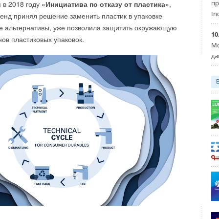
пр
 в 2018 году «
Инициатива по отказу от пластика
»,
In
ренд принял решение заменить пластик в упаковке
Уведомления отключены
е альтернативы, уже позволила защитить окружающую
10
нов пластиковых упаковок.
Мо
да