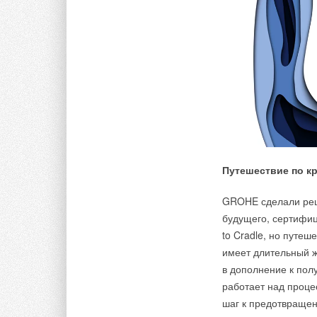
Путешествие по к
GROHE сделали реш
будущего, сертифиц
to Cradle, но путеш
имеет длительный 
в дополнение к пол
работает над проц
шаг к предотвращен