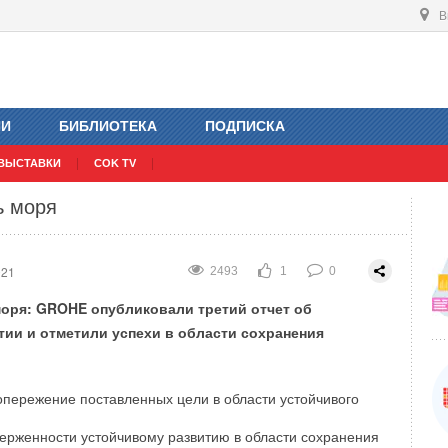
В
отводов РРП
021
2377
1
0
ИИ
БИБЛИОТЕКА
ПОДПИСКА
ВЫСТАВКИ
COK TV
ь моря
021
2493
1
0
оря: GROHE опубликовали третий отчет об
тии и отметили успехи в области сохранения
пережение поставленных цели в области устойчивого
рженности устойчивому развитию в области сохранения