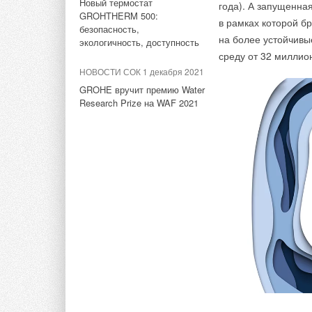
Новый термостат
года). А запущенная
GROHTHERM 500:
в рамках которой б
безопасность,
Комментарии
на более устойчивы
экологичность, доступность
среду от 32 миллио
В этой теме еще нет комментариев
НОВОСТИ СОК 1 декабря 2021
GROHE вручит премию Water
Research Prize на WAF 2021
Добавить комментарий
Ваше имя *
Ваш E-mail *
Текст комментария