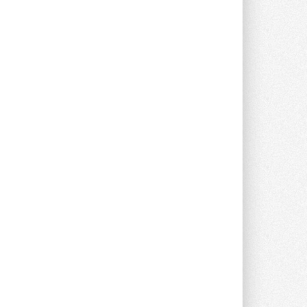
В Великобритании предлагают
сделать кондиционирование
обязательным для новостроек
Либеральные демократы внесли
предложение оснащать все новые ...
1
28 ИЮЛЯ 2026
В Подмосковье запустят
производство холодильной
техники и теплообменного
оборудования
Проект реализует компания «ВЕЗА» ...
28 ИЮЛЯ 2026
Ридан объявил о старте продаж
автоматического
балансировочного клапана
Клапан APT‑R3 производится на заводе
в Лешково (Московская область) ...
27 ИЮЛЯ 2026
Шумоглушители собственного
производства от компании
TURKOV
Новая линейка пластинчатых