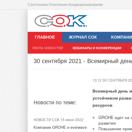
Сантехника Отопление Кондиционирование
НЕВАТОМ запускает производство 
11:16 30 СЕНТЯБРЯ 2
ГЛАВНОЕ
ЖУРНАЛ СОК
КОМПАН
ЛЕНТА НОВОСТЕЙ
ВЕБИНАРЫ И КОНФЕРЕНЦИИ
Новости по теме:
30 сентября 2021 - Всемирный ден
НОВОСТИ СОК 5 августа 2026
13:12 30 СЕНТЯБРЯ 2
Универсальный пульт Z037-
5C0 от НЕВАТОМ
Всемирный день м
устойчивом разви
НОВОСТИ СОК 3 августа 2026
Новости по теме:
ресурсов
Линейка крышных
вентиляторов НЕВАТОМ
GROHE идет на о
VKR-E дополнена новым
НОВОСТИ СОК 15 июня 2022
развития
типоразмером 11,2
Компании GROHE и everwave
Повышение приве