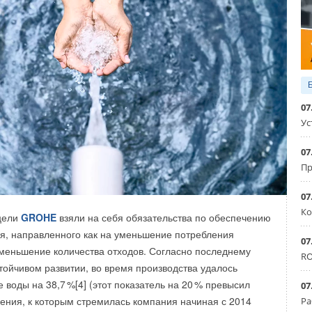
ение на шинореечном профиле или на интегрированном
гольные воздуховоды в каталоге «Воздуховоды
ы»).
07
ние отводов любого исполнения по специальному заказу.
Ус
07
Пр
07
Ко
 цели
GROHE
взяли на себя обязательства по обеспечению
ия, направленного как на уменьшение потребления
07
 уменьшение количества отходов. Согласно последнему
RO
стойчивом развитии, во время производства удалось
е воды на 38,
7
%[4] (этот показатель на 2
0
% превысил
07
темы дымоудаления
ения, к которым стремилась компания начиная с 2014
Ра