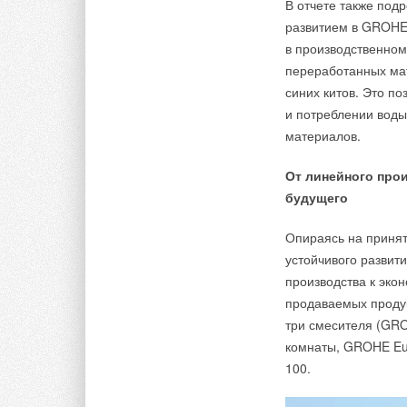
В отчете также под
развитием в GROHE 
в производственном
переработанных мат
синих китов. Это п
и потреблении воды
материалов.
От линейного про
будущего
Опираясь на приня
устойчивого развит
производства к эко
продаваемых продукт
три смесителя (GRO
комнаты, GROHE Eu
100.