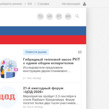
ыберите регион
EN
Справка
Авторизация
TG
VK
RT
MX
EN
Новости рынка
Гибридный тепловой насос PV/T
с одним общим испарителем
Исследователи предложили
конструкцию двухисточникового ...
21 ЧАС НАЗАД
21-й ежегодный форум
«ЦОД-2026»
Мероприятие пройдет 2-3 сентября в
отеле Radisson Slavyanskaya. Форум
посетит более двух тысяч участников ...
22 ЧАСА НАЗАД