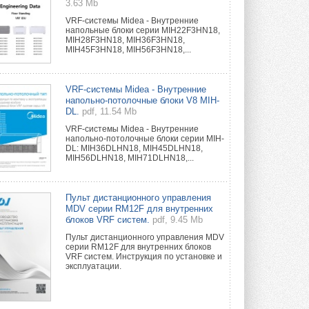
3.63 Mb
VRF-системы Midea - Внутренние
напольные блоки серии MIH22F3HN18,
MIH28F3HN18, MIH36F3HN18,
MIH45F3HN18, MIH56F3HN18,...
VRF-системы Midea - Внутренние
напольно-потолочные блоки V8 MIH-
DL.
pdf, 11.54 Mb
VRF-системы Midea - Внутренние
напольно-потолочные блоки серии MIH-
DL: MIH36DLHN18, MIH45DLHN18,
MIH56DLHN18, MIH71DLHN18,...
Пульт дистанционного управления
MDV серии RM12F для внутренних
блоков VRF систем.
pdf, 9.45 Mb
Пульт дистанционного управления MDV
серии RM12F для внутренних блоков
VRF систем. Инструкция по установке и
эксплуатации.