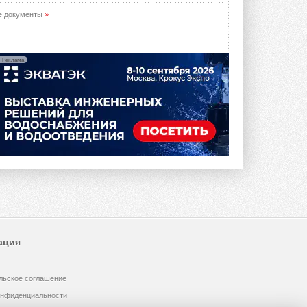
е документы
»
Реклама
ация
льское соглашение
онфиденциальности