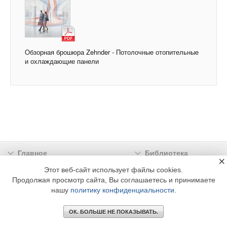
Обзорная брошюра Zehnder - Потолочные отопительные
и охлаждающие панели
Главное
Библиотека
×
Подписка
Реклама
Этот веб-сайт использует файлы cookies.
Продолжая просмотр сайта, Вы соглашаетесь и принимаете
Информация
нашу
политику конфиденциальности
.
© 2002 - 2026 OOO Издательский дом «МЕДИА ТЕХНОЛОДЖИ» +7 (495) 665-00-
00
ОК. БОЛЬШЕ НЕ ПОКАЗЫВАТЬ.