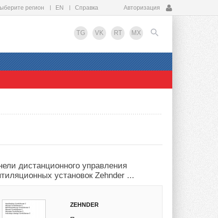
ыберите регион
EN
Справка
Авторизация
TG
VK
RT
MX
EN
нели дистанционного управления
нтиляционных установок Zehnder ...
ZEHNDER