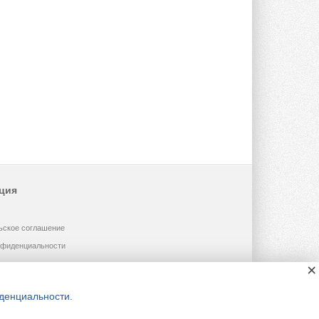
ция
ьское соглашение
нфиденциальности
×
денциальности
.