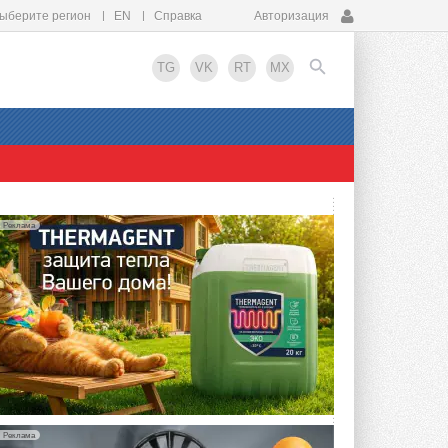
ыберите регион
EN
Справка
Авторизация
TG
VK
RT
MX
EN
Реклама
Реклама