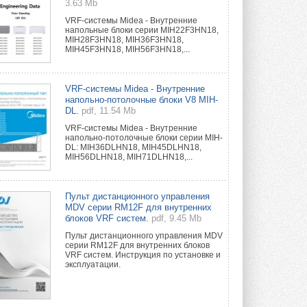
3.63 Mb
VRF-системы Midea - Внутренние
напольные блоки серии MIH22F3HN18,
MIH28F3HN18, MIH36F3HN18,
MIH45F3HN18, MIH56F3HN18,...
VRF-системы Midea - Внутренние
напольно-потолочные блоки V8 MIH-
DL.
pdf, 11.54 Mb
VRF-системы Midea - Внутренние
напольно-потолочные блоки серии MIH-
DL: MIH36DLHN18, MIH45DLHN18,
MIH56DLHN18, MIH71DLHN18,...
Пульт дистанционного управления
MDV серии RM12F для внутренних
блоков VRF систем.
pdf, 9.45 Mb
Пульт дистанционного управления MDV
серии RM12F для внутренних блоков
VRF систем. Инструкция по установке и
эксплуатации.