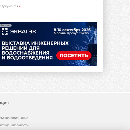
е документы
»
Реклама
ация
льское соглашение
онфиденциальности