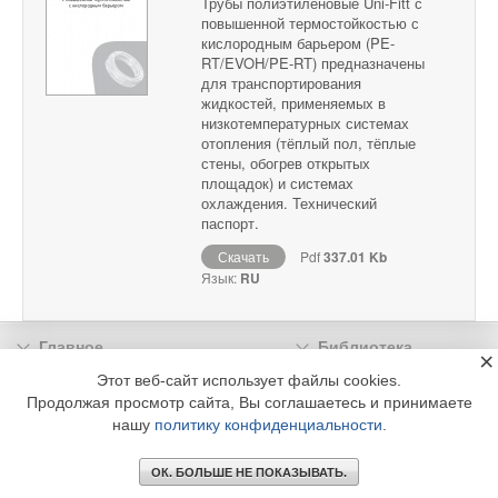
Трубы полиэтиленовые Uni-Fitt с
повышенной термостойкостью с
кислородным барьером (PE-
RT/EVOH/PE-RT) предназначены
для транспортирования
жидкостей, применяемых в
низкотемпературных системах
отопления (тёплый пол, тёплые
стены, обогрев открытых
площадок) и системах
охлаждения. Технический
паспорт.
Скачать
Pdf
337.01 Kb
Язык:
RU
Главное
Библиотека
×
Подписка
Реклама
Этот веб-сайт использует файлы cookies.
Продолжая просмотр сайта, Вы соглашаетесь и принимаете
Информация
нашу
политику конфиденциальности
.
© 2002 - 2026 OOO Издательский дом «МЕДИА ТЕХНОЛОДЖИ» +7 (495) 665-00-
00
ОК. БОЛЬШЕ НЕ ПОКАЗЫВАТЬ.