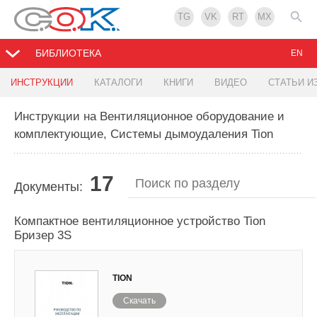
TG
VK
RT
MX
БИБЛИОТЕКА
EN
ИНСТРУКЦИИ
КАТАЛОГИ
КНИГИ
ВИДЕО
СТАТЬИ И
Инструкции на Вентиляционное оборудование и
комплектующие, Системы дымоудаления Tion
17
Документы:
Компактное вентиляционное устройство Tion
Бризер 3S
TION
Скачать