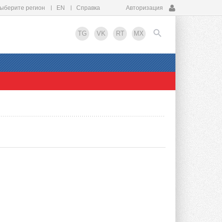
ыберите регион
EN
Справка
Авторизация
TG
VK
RT
MX
EN