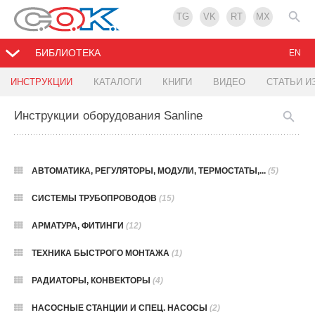
TG
VK
RT
MX
БИБЛИОТЕКА
EN
ИНСТРУКЦИИ
КАТАЛОГИ
КНИГИ
ВИДЕО
СТАТЬИ И
Инструкции оборудования Sanline
АВТОМАТИКА, РЕГУЛЯТОРЫ, МОДУЛИ, ТЕРМОСТАТЫ,...
(5)
СИСТЕМЫ ТРУБОПРОВОДОВ
(15)
АРМАТУРА, ФИТИНГИ
(12)
ТЕХНИКА БЫСТРОГО МОНТАЖА
(1)
РАДИАТОРЫ, КОНВЕКТОРЫ
(4)
НАСОСНЫЕ СТАНЦИИ И СПЕЦ. НАСОСЫ
(2)