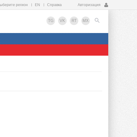
ыберите регион
EN
Справка
Авторизация
TG
VK
RT
MX
EN