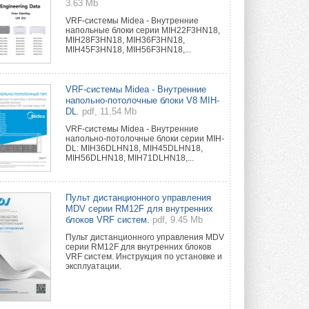
3.63 Mb
VRF-системы Midea - Внутренние
напольные блоки серии MIH22F3HN18,
MIH28F3HN18, MIH36F3HN18,
MIH45F3HN18, MIH56F3HN18,...
VRF-системы Midea - Внутренние
напольно-потолочные блоки V8 MIH-
DL.
pdf, 11.54 Mb
VRF-системы Midea - Внутренние
напольно-потолочные блоки серии MIH-
DL: MIH36DLHN18, MIH45DLHN18,
MIH56DLHN18, MIH71DLHN18,...
Пульт дистанционного управления
MDV серии RM12F для внутренних
блоков VRF систем.
pdf, 9.45 Mb
Пульт дистанционного управления MDV
серии RM12F для внутренних блоков
VRF систем. Инструкция по установке и
эксплуатации.