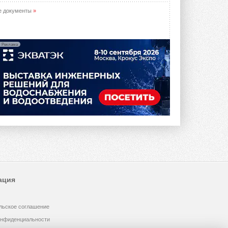
е документы
»
Реклама
ация
льское соглашение
онфиденциальности