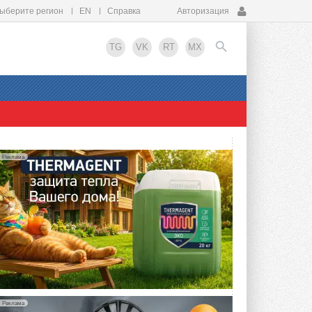
ыберите регион
EN
Справка
Авторизация
TG
VK
RT
MX
EN
Реклама
Реклама