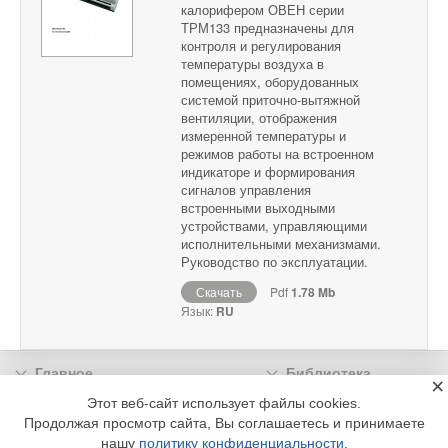
калорифером ОВЕН серии
ТРМ133 предназначены для
контроля и регулирования
температуры воздуха в
помещениях, оборудованных
системой приточно-вытяжной
вентиляции, отображения
измеренной температуры и
режимов работы на встроенном
индикаторе и формирования
сигналов управления
встроенными выходными
устройствами, управляющими
исполнительными механизмами.
Руководство по эксплуатации.
Скачать
Pdf
1.78 Mb
Язык:
RU
Главное
Библиотека
×
Подписка
Реклама
Этот веб-сайт использует файлы cookies.
Продолжая просмотр сайта, Вы соглашаетесь и принимаете
Информация
нашу
политику конфиденциальности
.