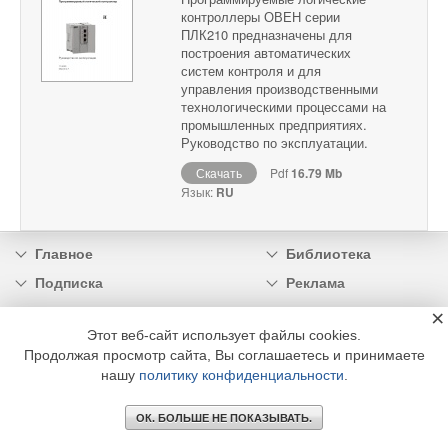
контроллеры ОВЕН серии
ПЛК210 предназначены для
построения автоматических
систем контроля и для
управления производственными
технологическими процессами на
промышленных предприятиях.
Руководство по эксплуатации.
Скачать
Pdf
16.79 Mb
Язык:
RU
Главное
Библиотека
Подписка
Реклама
Информация
×
Этот веб-сайт использует файлы cookies.
Продолжая просмотр сайта, Вы соглашаетесь и принимаете
© 2002 - 2026 OOO Издательский дом «МЕДИА ТЕХНОЛОДЖИ» +7 (495) 665-00-
00
нашу
политику конфиденциальности
.
ОК. БОЛЬШЕ НЕ ПОКАЗЫВАТЬ.