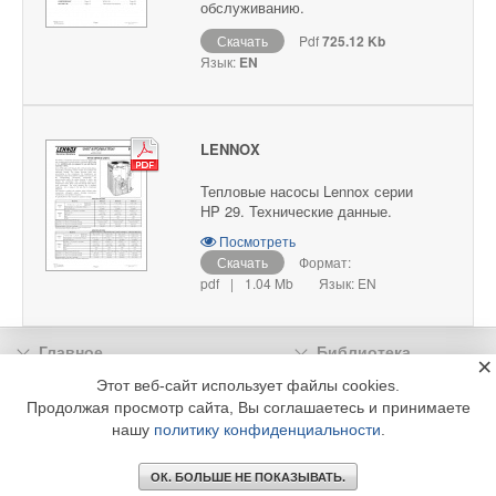
обслуживанию.
Скачать
Pdf
725.12 Kb
Язык:
EN
LENNOX
Тепловые насосы Lennox серии
HP 29. Технические данные.
Посмотреть
Скачать
Формат:
pdf
|
1.04 Mb
Язык: EN
Главное
Библиотека
×
Подписка
Реклама
Этот веб-сайт использует файлы cookies.
Продолжая просмотр сайта, Вы соглашаетесь и принимаете
Информация
нашу
политику конфиденциальности
.
© 2002 - 2026 OOO Издательский дом «МЕДИА ТЕХНОЛОДЖИ» +7 (495) 665-00-
00
ОК. БОЛЬШЕ НЕ ПОКАЗЫВАТЬ.