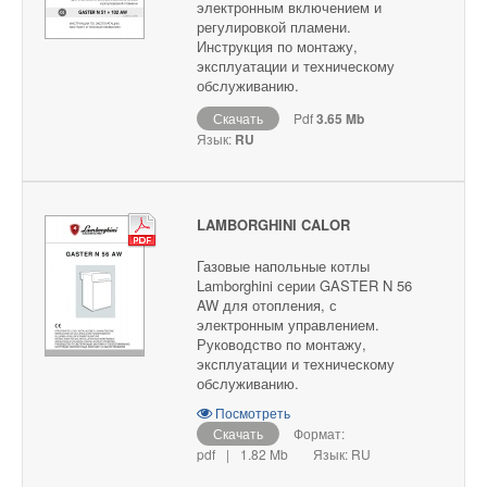
электронным включением и
регулировкой пламени.
Инструкция по монтажу,
эксплуатации и техническому
обслуживанию.
Скачать
Pdf
3.65 Mb
Язык:
RU
LAMBORGHINI CALOR
Газовые напольные котлы
Lamborghini серии GASTER N 56
AW для отопления, с
электронным управлением.
Руководство по монтажу,
эксплуатации и техническому
обслуживанию.
Посмотреть
Скачать
Формат:
pdf
|
1.82 Mb
Язык: RU