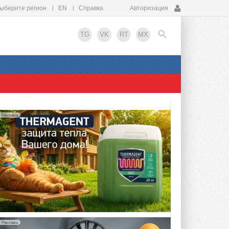
ыберите регион
EN
Справка
Авторизация
TG
VK
RT
MX
EN
Реклама
Реклама