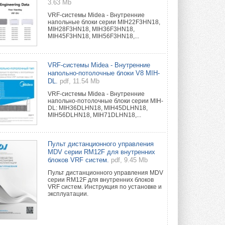
3.63 Mb
VRF-системы Midea - Внутренние
напольные блоки серии MIH22F3HN18,
MIH28F3HN18, MIH36F3HN18,
MIH45F3HN18, MIH56F3HN18,...
VRF-системы Midea - Внутренние
напольно-потолочные блоки V8 MIH-
DL.
pdf, 11.54 Mb
VRF-системы Midea - Внутренние
напольно-потолочные блоки серии MIH-
DL: MIH36DLHN18, MIH45DLHN18,
MIH56DLHN18, MIH71DLHN18,...
Пульт дистанционного управления
MDV серии RM12F для внутренних
блоков VRF систем.
pdf, 9.45 Mb
Пульт дистанционного управления MDV
серии RM12F для внутренних блоков
VRF систем. Инструкция по установке и
эксплуатации.