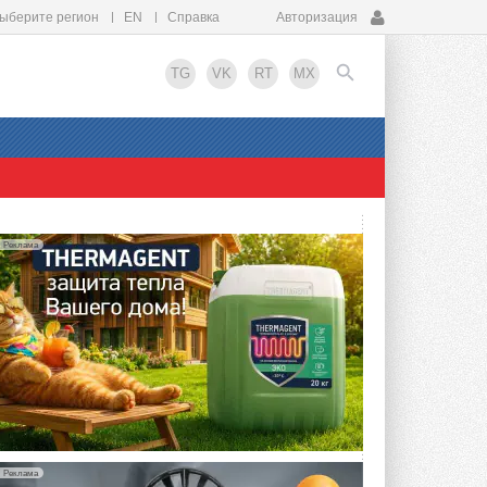
ыберите регион
EN
Справка
Авторизация
TG
VK
RT
MX
EN
Реклама
Реклама