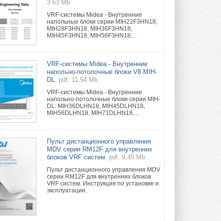
3.63 Mb
VRF-системы Midea - Внутренние
напольные блоки серии MIH22F3HN18,
MIH28F3HN18, MIH36F3HN18,
MIH45F3HN18, MIH56F3HN18,...
VRF-системы Midea - Внутренние
напольно-потолочные блоки V8 MIH-
DL.
pdf, 11.54 Mb
VRF-системы Midea - Внутренние
напольно-потолочные блоки серии MIH-
DL: MIH36DLHN18, MIH45DLHN18,
MIH56DLHN18, MIH71DLHN18,...
Пульт дистанционного управления
MDV серии RM12F для внутренних
блоков VRF систем.
pdf, 9.45 Mb
Пульт дистанционного управления MDV
серии RM12F для внутренних блоков
VRF систем. Инструкция по установке и
эксплуатации.