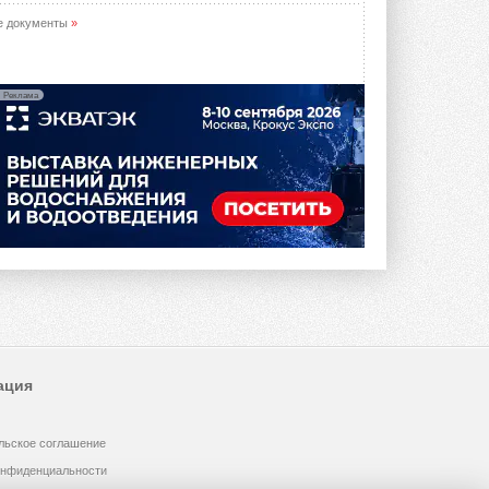
е документы
»
Реклама
ация
льское соглашение
онфиденциальности