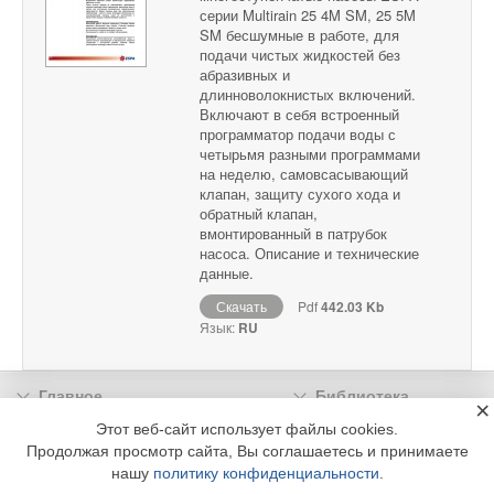
серии Multirain 25 4M SM, 25 5M
SM бесшумные в работе, для
подачи чистых жидкостей без
абразивных и
длинноволокнистых включений.
Включают в себя встроенный
программатор подачи воды с
четырьмя разными программами
на неделю, самовсасывающий
клапан, защиту сухого хода и
обратный клапан,
вмонтированный в патрубок
насоса. Описание и технические
данные.
Скачать
Pdf
442.03 Kb
Язык:
RU
Главное
Библиотека
×
Подписка
Реклама
Этот веб-сайт использует файлы cookies.
Продолжая просмотр сайта, Вы соглашаетесь и принимаете
Информация
нашу
политику конфиденциальности
.