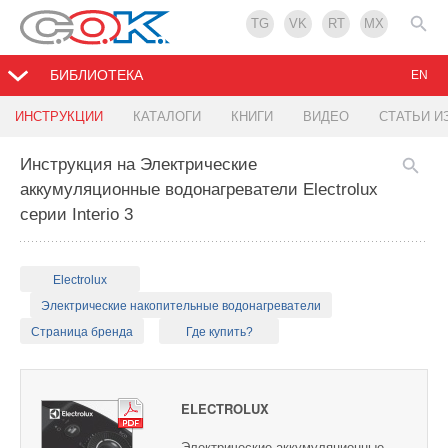
TG
VK
RT
MX
БИБЛИОТЕКА
EN
ИНСТРУКЦИИ
КАТАЛОГИ
КНИГИ
ВИДЕО
СТАТЬИ И
Инструкция на Электрические
аккумуляционные водонагреватели Electrolux
серии Interio 3
Electrolux
Электрические накопительные водонагреватели
Страница бренда
Где купить?
ELECTROLUX
Электрические аккумуляционные