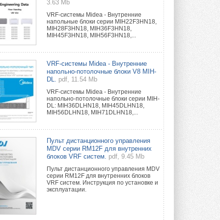
3.63 Mb
VRF-системы Midea - Внутренние
напольные блоки серии MIH22F3HN18,
MIH28F3HN18, MIH36F3HN18,
MIH45F3HN18, MIH56F3HN18,...
VRF-системы Midea - Внутренние
напольно-потолочные блоки V8 MIH-
DL.
pdf, 11.54 Mb
VRF-системы Midea - Внутренние
напольно-потолочные блоки серии MIH-
DL: MIH36DLHN18, MIH45DLHN18,
MIH56DLHN18, MIH71DLHN18,...
Пульт дистанционного управления
MDV серии RM12F для внутренних
блоков VRF систем.
pdf, 9.45 Mb
Пульт дистанционного управления MDV
серии RM12F для внутренних блоков
VRF систем. Инструкция по установке и
эксплуатации.