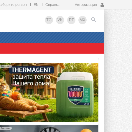
ыберите регион
EN
Справка
Авторизация
TG
VK
RT
MX
EN
Реклама
Реклама