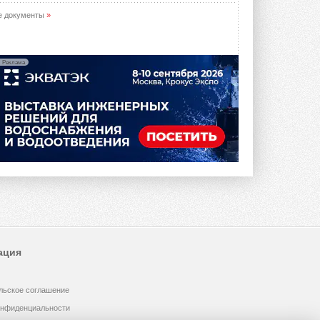
е документы
»
Реклама
ация
льское соглашение
онфиденциальности