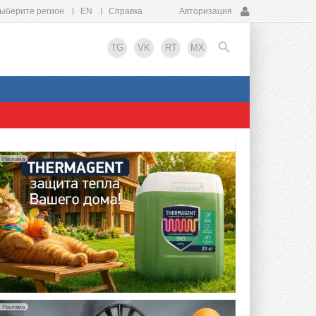
ыберите регион
EN
Справка
Авторизация
TG
VK
RT
MX
EN
Реклама
Реклама