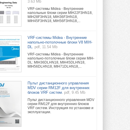
3.63 Mb
VRF-системы Midea - Внутренние
напольные блоки серии MIH22F3HN18,
MIH28F3HN18, MIH36F3HN18,
MIH45F3HN18, MIH56F3HN18,...
VRF-системы Midea - Внутренние
напольно-потолочные блоки V8 MIH-
DL.
pdf, 11.54 Mb
VRF-системы Midea - Внутренние
напольно-потолочные блоки серии MIH-
DL: MIH36DLHN18, MIH45DLHN18,
MIH56DLHN18, MIH71DLHN18,...
Пульт дистанционного управления
MDV серии RM12F для внутренних
блоков VRF систем.
pdf, 9.45 Mb
Пульт дистанционного управления MDV
серии RM12F для внутренних блоков
VRF систем. Инструкция по установке и
эксплуатации.