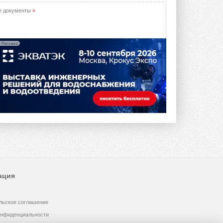
е документы
»
Реклама
ация
льское соглашение
онфиденциальности