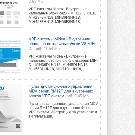
3.63 Mb
VRF-системы Midea - Внутренние
напольные блоки серии MIH22F3HN18,
MIH28F3HN18, MIH36F3HN18,
MIH45F3HN18, MIH56F3HN18,...
VRF-системы Midea - Внутренние
напольно-потолочные блоки V8 MIH-
DL.
pdf, 11.54 Mb
VRF-системы Midea - Внутренние
напольно-потолочные блоки серии MIH-
DL: MIH36DLHN18, MIH45DLHN18,
MIH56DLHN18, MIH71DLHN18,...
Пульт дистанционного управления
MDV серии RM12F для внутренних
блоков VRF систем.
pdf, 9.45 Mb
Пульт дистанционного управления MDV
серии RM12F для внутренних блоков
VRF систем. Инструкция по установке и
эксплуатации.