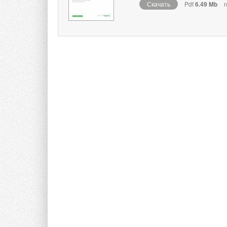
Скачать
Pdf
6.49 Mb
г