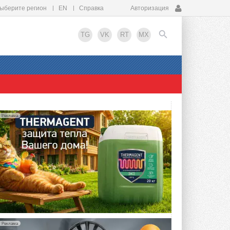
ыберите регион
EN
Справка
Авторизация
TG
VK
RT
MX
EN
Реклама
Реклама