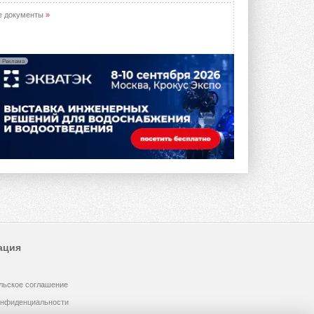
е документы
»
Реклама
ация
льское соглашение
онфиденциальности