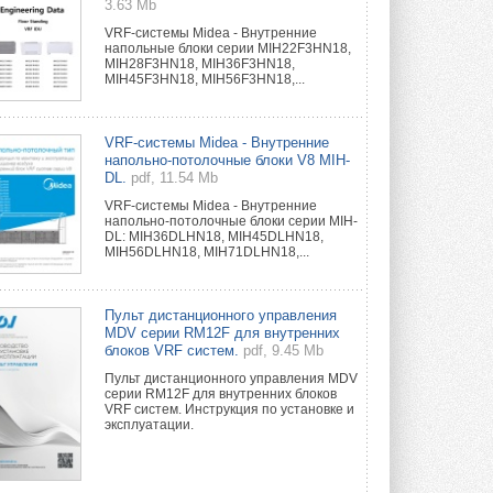
3.63 Mb
VRF-системы Midea - Внутренние
напольные блоки серии MIH22F3HN18,
MIH28F3HN18, MIH36F3HN18,
MIH45F3HN18, MIH56F3HN18,...
VRF-системы Midea - Внутренние
напольно-потолочные блоки V8 MIH-
DL.
pdf, 11.54 Mb
VRF-системы Midea - Внутренние
напольно-потолочные блоки серии MIH-
DL: MIH36DLHN18, MIH45DLHN18,
MIH56DLHN18, MIH71DLHN18,...
Пульт дистанционного управления
MDV серии RM12F для внутренних
блоков VRF систем.
pdf, 9.45 Mb
Пульт дистанционного управления MDV
серии RM12F для внутренних блоков
VRF систем. Инструкция по установке и
эксплуатации.