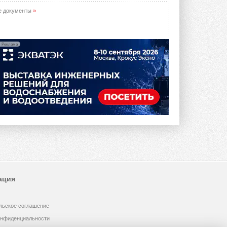
е документы
»
Реклама
ация
льское соглашение
онфиденциальности