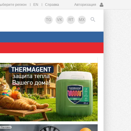
ыберите регион
EN
Справка
Авторизация
TG
VK
RT
MX
EN
Реклама
Реклама