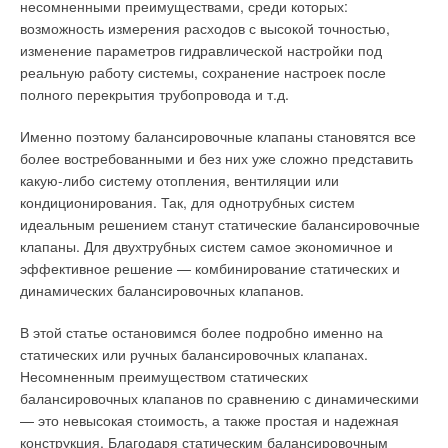
несомненными преимуществами, среди которых:
зависит от внешних факторов: ветра, температуры и т.п.
возможность измерения расходов с высокой точностью,
Также отсутствует возможность управлять работой
Исходя из этих данных, становится понятно, что применение
изменение параметров гидравлической настройки под
вентиляционной системы.
этого образца в системах центрального отопления не только
реальную работу системы, сохранение настроек после
возможно, но и необходимо, ведь аналогов, кроме
полного перекрытия трубопровода и т.д.
Система искусственной (или механической) вентиляции
дорогостоящих и недолговечных металлических труб,
создается на тех объектах, где недостаточно
практически нет. Но за счет чего были достигнуты такие
Именно поэтому балансировочные клапаны становятся все
производительности естественной системы вентиляции.
показатели и чем еще характерны системы трубопроводов
более востребованными и без них уже сложно представить
Искусственная вентиляционная система имеет в своем
Reticulado? Главный секрет кроется в технологии - Monosil.
какую-либо систему отопления, вентиляции или
составе электровентиляторы, нагревающее оборудование,
кондиционирования. Так, для однотрубных систем
фильтры и т.п. Преимущества этой системы проявляются в
Суть технологии заключается в том, что процесс сшивания
идеальным решением станут статические балансировочные
возможности управлять режимом ее работы: на удаление
молекул полиэтилена начинается в экструдере в ходе
клапаны. Для двухтрубных систем самое экономичное и
воздуха из помещения или наоборот.
формования трубы и завершается в «паровых банях», где
эффективное решение — комбинирование статических и
молекулы воды проникают внутрь материала и реагируют со
динамических балансировочных клапанов.
Применение искусственной вентиляции способно
сшивающими компонентами, образуя активные группы
обеспечить максимальный комфорт в жилых помещениях
радикалов, которые и сшивают молекулы полиэтилена.
В этой статье остановимся более подробно именно на
или офисах.
Технология Monosil обеспечивает равномерно высокий
статических или ручных балансировочных клапанах.
процент сшивки по всему ее поперечному сечению.
Несомненным преимуществом статических
Приточная и вытяжная вентиляция
балансировочных клапанов по сравнению с динамическими
Трубопроводы, изготовленные по данному методу,
— это невысокая стоимость, а также простая и надежная
Приточная система вентиляции предназначена для
отличаются существенно большей прочностью и
конструкция. Благодаря статическим балансировочным