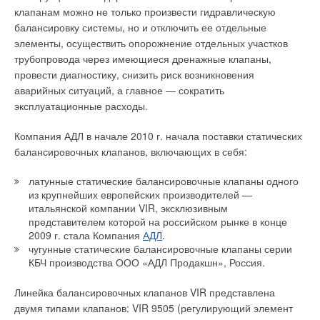
нагнетания свежего воздуха внутрь здания. В состав
эластичностью, по сравнению не только с
клапанам можно не только произвести гидравлическую
приточной вентиляционной системы, зачастую входя
полипропиленовыми трубами, но и с собратьями из сшитого
балансировку системы, но и отключить ее отдельные
фильтры и нагреватели воздуха. Вытяжная вентиляционная
полиэтилена по иным технологиям. Получаемая трехмерная
элементы, осуществить опорожнение отдельных участков
система выполняет обратную функцию – она удаляет
молекулярная структура полиэтилена способна к
трубопровода через имеющиеся дренажные клапаны,
загрязненный воздух из здания. На практике обычно
самовосстановлению после критических нагрузок. Более
провести диагностику, снизить риск возникновения
применяется сочетание вытяжной и приточной
того, если говорить об аварийном повышении температуры в
аварийных ситуаций, а главное — сократить
вентиляционных систем. Стоит отметить, что в таком случае
сети (свыше 95°С), то трубы Reticulado, по сути, попадают в
эксплуатационные расходы.
необходимо устанавливать системы с одинаковой
«родную» среду, ведь процесс «досшивки» в «паровых
производительностью. Это позволит избежать разницы
банях» происходит при температуре 110°С.
Компания АДЛ в начале 2010 г. начала поставки статических
давлений внутри помещения и снаружи
балансировочных клапанов, включающих в себя:
Если ко всему перечисленному добавить фирменную
Местная и общеобменная система вентиляции
систему монтажа (аксиальная запрессовка) разработанная
латунные статические балансировочные клапаны одного
компанией Industrial Blansol еще в 1983 году и по сей день
из крупнейших европейских производителей —
Местная вентиляция обеспечивает приток свежего воздуха в
не имеющая равных, становиться понятно, что
итальянской компании VIR, эксклюзивным
определенный участок помещения (местная приточная
представителем которой на российском рынке в конце
трубопроводы Reticulado и Reticulado EVOH практически
вентиляция), или, наоборот, удаляет нагретый или
2009 г. стала Компания
АДЛ
.
идеальное решение организации центрального отопления и
чугунные статические балансировочные клапаны серии
загрязненный воздух от источника загрязнения, если таковые
водоснабжения.
КБЧ производства ООО «АДЛ Продакшн», Россия.
имею постоянную локализацию. Последний вид вентиляции
именуется местной вытяжной системой вентиляции.
Линейка балансировочных клапанов VIR представлена
Наибольшее распространение местные вентиляционные
Читайте по теме:
двумя типами клапанов: VIR 9505 (регулирующий элемент
установки получили в производственных помещениях.