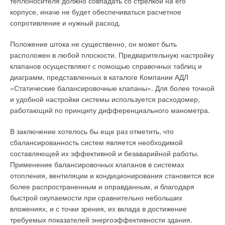
теплоносителя должно совпадать со стрелкой на его
очищать от скопившегося мусора и грязи. Контролировать
корпусе, иначе не будет обеспечиваться расчетное
количество загрязнений можно при помощи специальных
сопротивление и нужный расход.
датчиков, регистрирующих давление воздуха до и после
прохождения фильтра.
Положение штока не существенно, он может быть
расположен в любой плоскости. Предварительную настройку
Калорифер
клапанов осуществляют с помощью справочных таблиц и
диаграмм, представленных в каталоге Компании АДЛ
Калорифер, или нагреватель воздуха, осуществляет нагрев
«Статические балансировочные клапаны». Для более точной
поступающего в вентиляционную систему воздуха. Нагрев
и удобной настройки системы используется расходомер,
происходит за счет горячей воды из системы центрального
работающий по принципу дифференциального манометра.
отопления (водяной калорифер) или за счет
электронагревателя. Небольшие приточные вентиляционные
В заключение хотелось бы еще раз отметить, что
установки рекомендуется оснащать электронагревателями,
сбалансированность систем является необходимой
т.к. в этом случае монтаж будет менее сложным и дорогим.
составляющей их эффективной и безаварийной работы.
Применение балансировочных клапанов в системах
Большие помещения экономически выгоднее вентилировать
отопления, вентиляции и кондиционирования становится все
установками с водяными калориферами. Сэкономить
более распространенным и оправданным, и благодаря
электроэнергию можно путем установки рекуператора,
быстрой окупаемости при сравнительно небольших
устройства, нагревающего входящий поток воздуха за счет
вложениях, и с точки зрения, их вклада в достижение
тепла выбрасываемого на улицу воздуха. Сами потоки
требуемых показателей энергоэффективности здания.