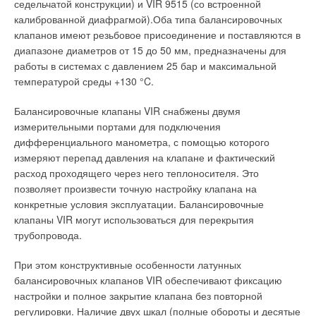
седельчатой конструкции) и VIR 9515 (со встроенной
→
Бытовая система доочистки воды на основе обратного
калиброванной диафрагмой).Оба типа балансировочных
осмоса
Общеобменная вентиляция осуществляет обмен воздуха по
ЖУРНАЛ СОК ИЮЛЬ 2026
клапанов имеют резьбовое присоединение и поставляются в
всему объему помещения. Работать такие системы могут как
→
Обзор систем защиты от протечек 2026
диапазоне диаметров от 15 до 50 мм, предназначены для
на вытяжку, так для нагнетания свежего воздуха внутрь
ЖУРНАЛ СОК ИЮНЬ 2026
→
работы в системах с давлением 25 бар и максимальной
Как определить качество хомутов — несколько простых
помещения. Приточные общеобменные вентиляционные
способов
температурой среды +130 °C.
системы, в основной свой массе, бывают искусственные, что
ЖУРНАЛ СОК ИЮНЬ 2026
→
обусловлено применением подогрева входящего воздуха и
Система Качества РЕХАУ: как цифровые технологии
помогают защитить рынок от подделок
Балансировочные клапаны VIR снабжены двумя
его очисткой. Вытяжная общеобменная вентиляционная
ЖУРНАЛ СОК ИЮНЬ 2026
измерительными портами для подключения
→
система может не иметь в своем составе фильтров и
Тёплый пол Giacomini — решение в комплекте!
дифференциального манометра, с помощью которого
ЖУРНАЛ СОК МАЙ 2026
нагревателей.
измеряют перепад давления на клапане и фактический
расход проходящего через него теплоносителя. Это
Выполняется она, как правило, в виде оконного вентилятора.
позволяет произвести точную настройку клапана на
Если требуется осуществлять обмен небольшого объема
конкретные условия эксплуатации. Балансировочные
воздуха, то возможно применение дешевой естественной
клапаны VIR могут использоваться для перекрытия
системы вентиляции.
Уведомления отключены
трубопровода.
Наборная и моноблочная система вентиляции
Комментарии
При этом конструктивные особенности латунных
балансировочных клапанов VIR обеспечивают фиксацию
Наборная вентиляционная система состоит из отдельных
В этой теме еще нет комментариев
настройки и полное закрытие клапана без повторной
элементов – электровентилятора, фильтрующих элементов,
регулировки. Наличие двух шкал (полные обороты и десятые
системы управления и т.п. Располагается наборная