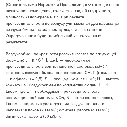
(Строительными Нормами и Правилами), с учетом целевого
назначения помещения, количества людей внутри него,
мощности калорифера и т.п. При расчете
производительности по воздуху учитываются два параметра
воздухообмена: по количеству люде и по кратности.
Определяющим будет наибольший из полученных
результатов.
Воздухообмен по кратности рассчитывается по следующей
формуле: L = n * S * H, где L — необходимая
производительность вентиляционной системы, м3/ч; n —
кратность воздухообмена, определяемая СНиП (в жилье n =
1, в офисах n = 2,5); S — площадь комнаты, м2; H — высота
комнаты, м; Воздухообмен по количеству людей: L = N *
Lнорм, где L — необходимая производительность
вентиляционной системы, м3/ч; N — количество человек;
Lнорм — норматив расходования воздуха на одного
человека: в покое (20 м3/ч); офисная работа (40 м3/ч);
физическая работа (60 м3/ч).