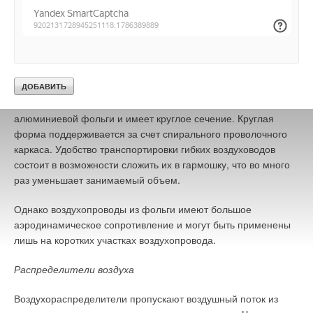
шума, необходимо учитывать объем проходящего через него
воздуха и скорость его движения, т.е. подбирать
оптимальный диаметр.
Материалом для изготовления жестких воздуховодов служит
оцинкованная жесть. Форма может быть прямоугольная или
круглая. Гибкие и полугибкие воздуховоды изготовляются из
алюминиевой фольги и имеет круглое сечение. Круглая
форма поддерживается за счет спирального проволочного
каркаса. Удобство транспортировки гибких воздуховодов
состоит в возможности сложить их в гармошку, что во много
раз уменьшает занимаемый объем.
Однако воздухопроводы из фольги имеют большое
аэродинамическое сопротивление и могут быть применены
лишь на коротких участках воздухопровода.
Распределители воздуха
Воздухораспределители пропускают воздушный поток из