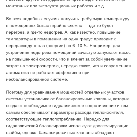
воздуха; приточная или вытяжная, определяется целевым
из стяжки, так что придется либо существенно углублять
монтажных или эксплуатационных работах и т.д.
назначением; в зависимости от места обслуживания: для
трубу (что тоже не хорошо) или же осуществлять разводку по
общего обмена или локальная; по конструктивным
поверхности, (так же ведет к существенным неудобствам).
Во всех подобных случаях получить требуемую температуру
особенностям: составная или моноблочная вентиляция.
в помещениях бывает крайне сложно — где-то будет
В свете озвученного, говорить о значительной
перегрев, а где-то недогрев. А, как известно, повышение
Естественная и искусственная система вентиляции
кислородопроницаемости полипропиленовых труб уже как-то
температуры в помещении на один градус приводит к
и не актуально вовсе, вполне хватает доводов против ее
перерасходу тепла (энергии) на 6–10 %. Например, для
Естественная вентиляция может быть организована без
применении в системах центрального отопления. А что же
устранения недогрева помещений зачастую запускают насос
использования электрического оборудования (нагнетателей,
сшитый полиэтилен? Для наибольшей наглядности в
на повышенной скорости, что и влечет за собой увеличение
электромоторов). Работает такой тип вентиляционной
качестве образца мы взяли трубопроводы испанской
затрат на электроэнергию, нередко также, что и современная
системы за счет естественных условий: различной
компании «Industrial Blansol S.A.» – Reticulado,
автоматика не работает эффективно при
температуры воздуха, его давления на разных уровнях
произведенные технологии сшивки Monosil.
несбалансированной системе.
системы. Отличается естественная вентиляционная система
невысокой стоимостью, высокой надежностью и легкостью
Именно благодаря применению данной технологии трубы
Поэтому для уравнивания мощностей отдельных участков
создания.
Reticulado обладают отличными эксплуатационными
системы устанавливают балансировочные клапаны, которые
характеристиками - 25 лет непрерывной эксплуатации при
создают необходимое гидравлическое сопротивление и тем
За счет этих признаков такие системы получили широкое
ΔТ = 95°С с постоянным давлением 8 атм. Что касается
самым обеспечивают параметры расхода теплоносителя,
распространение при возведении жилищных объектов в виде
кислородной проницаемости, то данный показатель отвечает
соответствующие теплопотреблению. Нередко для
вентиляционных коробов, проходящих рядом с кухнями и
самым строгим нормам как у многослойных моделей
гидравлической балансировки используют дросселирующие
санузлами Недостатком естественных систем вентиляции
Reticulado EVOH, так и у однослойных труб Reticulado
шайбы, однако, балансировочные клапаны обладают
является тот факт, что эффективность их работы во многом
Tradicional.