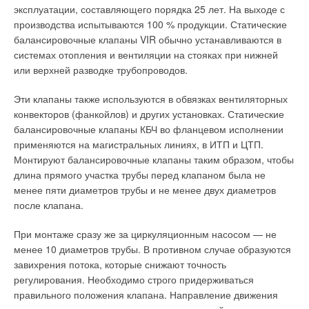
декоративную роль, они служат, прежде всего защитным
эксплуатации, составляющего порядка 25 лет. На выходе с
устройством для предотвращения попадания в систему
производства испытываются 100 % продукции. Статические
инородных предметов.
балансировочные клапаны VIR обычно устанавливаются в
системах отопления и вентиляции на стояках при нижней
Воздушный клапан
или верхней разводке трубопроводов.
Воздушный клапан не позволяет наружному воздуху
Эти клапаны также используются в обвязках вентиляторных
проникать внутрь помещения при неработающей системе
конвекторов (фанкойлов) и других установках. Статические
вентиляции. Чаще всего применяются обратные клапаны с
балансировочные клапаны КБЧ во фланцевом исполнении
пружиной или электрическим приводом. Также можно
применяются на магистральных линиях, в ИТП и ЦТП.
установить дешевый воздушный клапан с ручной
Монтируют балансировочные клапаны таким образом, чтобы
регулировкой.
длина прямого участка трубы перед клапаном была не
менее пяти диаметров трубы и не менее двух диаметров
Фильтр
после клапана.
Фильтр защищает от проникновения внутрь здания и узлы
При монтаже сразу же за циркуляционным насосом — не
системы вентиляции пыли, пуха деревьев, летающих
менее 10 диаметров трубы. В противном случае образуются
насекомых. Различаются фильтры грубой (размер ячейки 10
завихрения потока, которые снижают точность
мкм), тонкой (1 мкм) и особо тонкой очистки (до 0.1 мкм). В
регулирования. Необходимо строго придерживаться
качестве фильтрующего материала применяется
правильного положения клапана. Направление движения
синтетическая ткань. Фильтры необходимо регулярно