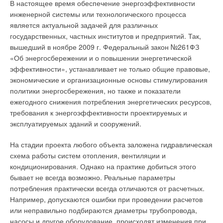
появляется головная боль, снижается работоспособность и
году. Начнем с полипропиленовых труб. Данная
В настоящее время обеспечение энергоэффективности
общий тонус. Проблема может быть решена регулярными
разновидность трубы применялась еще в советские времена
инженерной системы или технологического процесса
проветриваниями, но воздух с улицы насеет с собой
и за это время зарекомендовала себя как достаточно
является актуальной задачей для различных
огромное количество пыли, запахов, становится слышен
надежный и долговечный элемент системы водоснабжения.
государственных, частных институтов и предприятий. Так,
уличный шум. Занимает время и сам процесс открывания и
Именно благодаря сложившемуся положительному имиджу
вышедший в ноябре 2009 г. Федеральный закон №261ФЗ
закрывания окна.
полимерные трубы активно используются и сегодня.
«Об энергосбережении и о повышении энергетической
эффективности», устанавливает не только общие правовые,
Решить подобные проблемы, как раз и призваны системы
Но вот вопрос – можно ли осуществлять внутреннюю
экономические и организационные основы стимулирования
вентиляции помещений. Расчет параметров
разводку системы центрального отопления при помощи
политики энергосбережения, но также и показатели
вентиляционных систем для зданий является весьма
полипропиленовых трубопроводов, как это зачастую
ежегодного снижения потребления энергетических ресурсов,
сложным процессом, поэтому в данной статье будут
делают? Давайте посмотрим на эти трубы с точки зрения их
требования к энергоэффективности проектируемых и
рассмотрены только основные понятия и термины,
технических характеристик. И так – максимальная
эксплуатируемых зданий и сооружений.
связанные с проектно-расчетными работами при
постоянная температура. У полипропиленовых труб она не
обустройстве вентиляционных систем.
должна превышать 75°С. Но мы то знаем, что средняя ΔТ
На стадии проекта любого объекта заложена гидравлическая
наших центральных систем отопления 95°С!
схема работы систем отопления, вентиляции и
Типы вентиляционных систем
кондиционирования. Однако на практике добиться этого
Идем дальше, коэффициент линейного расширения – еще
бывает не всегда возможно. Реальные параметры
Разработка систем вентиляции начинается с определения
один важнейший показатель, без учета которого трубу нельзя
потребления практически всегда отличаются от расчетных.
ее типа. Основой для подразделения на базовые типы могут
замоноличивать. При температуре 95°С линейное
Например, допускаются ошибки при проведении расчетов
служить следующие признаки: естественная или
расширение полипропиленовой трубы составит более 140
или неправильно подбираются диаметры трубопровода,
искусственная, в зависимости от способа перемещения
мм на каждые 10 м! При таком раскладе ее просто вытолкнет
насосы и другое оборудование, происходят изменения при