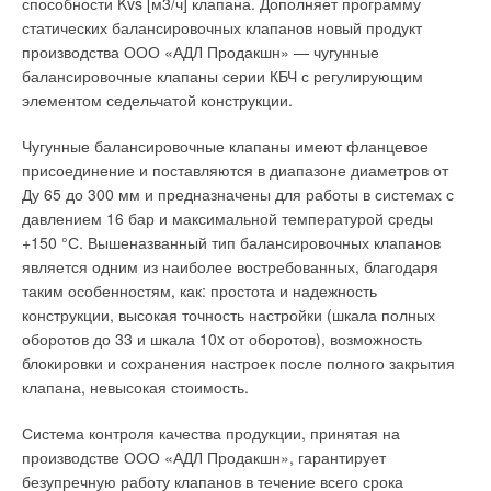
способности Kvs [м3/ч] клапана. Дополняет программу
непосредственно в помещении, против необходимости
статических балансировочных клапанов новый продукт
выделять отдельное помещение для наборной вентиляции.
производства ООО «АДЛ Продакшн» — чугунные
Более высокая эффективность, т.к. все составные элементы
балансировочные клапаны серии КБЧ с регулирующим
подбираются в процессе проектирования с учетом их
элементом седельчатой конструкции.
совместной работы. Небольшие внешние размеры.
Несложный монтаж, не требующий больших материальных
Чугунные балансировочные клапаны имеют фланцевое
затрат.
присоединение и поставляются в диапазоне диаметров от
Ду 65 до 300 мм и предназначены для работы в системах с
Составные компоненты системы вентиляции
давлением 16 бар и максимальной температурой среды
Элементы, из которых собирается вентиляционная система,
+150 °С. Вышеназванный тип балансировочных клапанов
зависят от ее вида. Самое сложное устройство приточные
является одним из наиболее востребованных, благодаря
искусственные вентиляционные системы. Если
таким особенностям, как: простота и надежность
рассматривать состав системы по ходу перемещения
конструкции, высокая точность настройки (шкала полных
воздуха, то можно выделить следующие компоненты:
оборотов до 33 и шкала 10x от оборотов), возможность
блокировки и сохранения настроек после полного закрытия
Воздухозаборная решетка
клапана, невысокая стоимость.
Наружный воздух поступает в систему через
Система контроля качества продукции, принятая на
вентиляционную решетку, имеющую вид круга или
производстве ООО «АДЛ Продакшн», гарантирует
прямоугольника. Воздухозаборная решетка играет не только
безупречную работу клапанов в течение всего срока