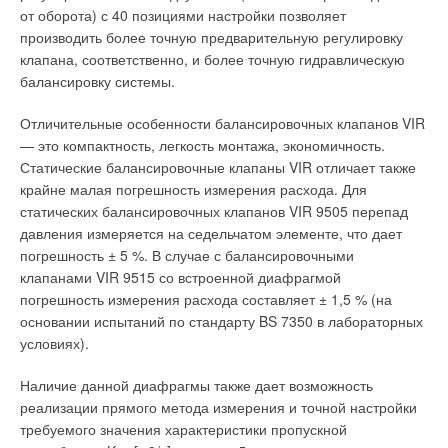
от оборота) с 40 позициями настройки позволяет
вентиляционная система либо над панелями подвесного
Добавить комментарий
производить более точную предварительную регулировку
потолка, либо под ее установку выделяется отельное
клапана, соответственно, и более точную гидравлическую
помещение (для систем большой производительности).
Ваше имя *
балансировку системы.
Преимущества наборной вентиляции заключаются в
хорошей масштабируемости, от небольшой комнаты до
Отличительные особенности балансировочных клапанов VIR
целого здания.
Ваш E-mail *
— это компактность, легкость монтажа, экономичность.
Статические балансировочные клапаны VIR отличает также
Отрицательные стороны – необходимость проведения
крайне малая погрешность измерения расхода. Для
сложных расчетов при проектировании и значительные
Текст комментария
статических балансировочных клапанов VIR 9505 перепад
размеры оборудования. Моноблочная вентиляционная
давления измеряется на седельчатом элементе, что дает
система подразумевает компоновку всех рабочих элементов
погрешность ± 5 %. В случае с балансировочными
в одном корпусе, оснащенном системой шумоизоляции.
клапанами VIR 9515 со встроенной диафрагмой
Если система работает в приточно-вытяжном режиме, то она
погрешность измерения расхода составляет ± 1,5 % (на
может оборудоваться устройствами рекуперации,
основании испытаний по стандарту BS 7350 в лабораторных
позволяющими сократить потребление электроэнергии.
условиях).
По сравнению с наборными, моноблочные системы
Наличие данной диафрагмы также дает возможность
вентиляции обладают множеством преимуществ. Благодаря
реализации прямого метода измерения и точной настройки
наличию шумоизолированного корпуса, моноблочная
требуемого значения характеристики пропускной
вентиляционная система может быть расположена