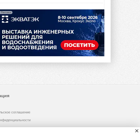
Реклама
ация
льское соглашение
онфиденциальности
×