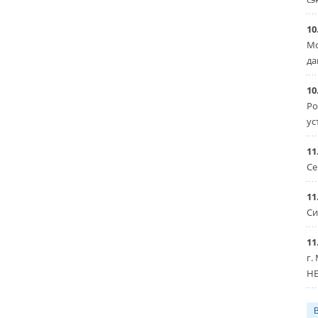
10
Мо
да
10
Ро
ус
11
Се
11
Си
11
г.
HE