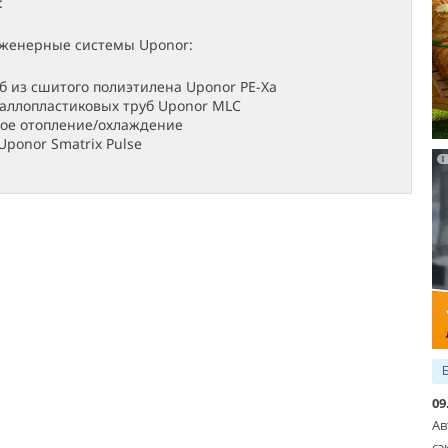
:
женерные системы Uponor:
б из сшитого полиэтилена Uponor PE-Xa
аллопластиковых труб Uponor MLC
ое отопление/охлаждение
Uponor Smatrix Pulse
09
Ав
сэ