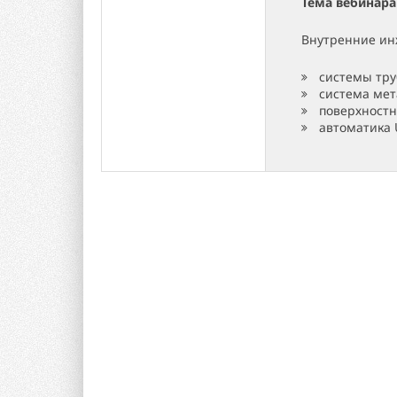
Тема вебинара
Внутренние ин
системы тру
система мет
поверхностн
автоматика 