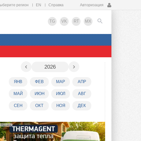
ыберите регион
EN
Справка
Авторизация
TG
VK
RT
MX
EN
‹
›
2026
ЯНВ
ФЕВ
МАР
АПР
МАЙ
ИЮН
ИЮЛ
АВГ
СЕН
ОКТ
НОЯ
ДЕК
Реклама