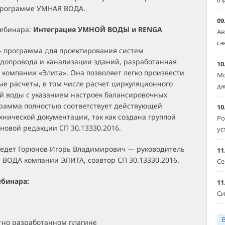
программе УМНАЯ ВОДА.
09
вебинара:
Интеграция УМНОЙ ВОДЫ и RENGA
Ав
сэ
программа для проектирования систем
одопровода и канализации зданий, разработанная
10
компании «Элита». Она позволяет легко произвести
Мо
е расчеты, в том числе расчет циркуляционного
да
й воды с указанием настроек балансировочных
грамма полностью соответствует действующей
10
нической документации, так как создана группой
Ро
новой редакции СП 30.13330.2016.
ус
едет Горюнов Игорь Владимирович — руководитель
11
 ВОДА компании ЭЛИТА, соавтор СП 30.13330.2016.
Се
бинара:
11
Си
тно разработанном плагине