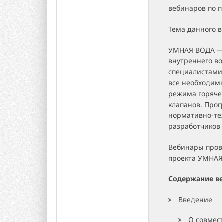
вебинаров по 
Тема данного 
УМНАЯ ВОДА — 
внутреннего в
специалистами 
все необходимы
режима горяче
клапанов. Про
нормативно-тех
разработчиков 
Вебинары пров
проекта УМНАЯ
Содержание ве
Введение
О совмес