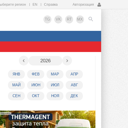
ыберите регион
EN
Справка
Авторизация
TG
VK
RT
MX
EN
‹
›
2026
ЯНВ
ФЕВ
МАР
АПР
МАЙ
ИЮН
ИЮЛ
АВГ
СЕН
ОКТ
НОЯ
ДЕК
Реклама