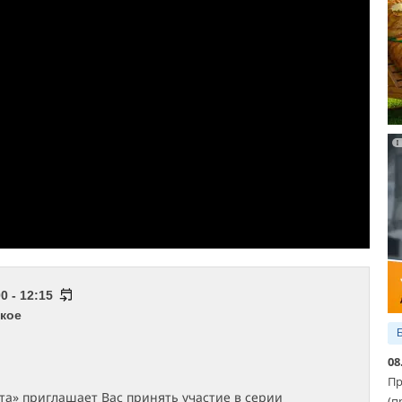
0 - 12:15
кое
08
Пр
а» приглашает Вас принять участие в серии
(п