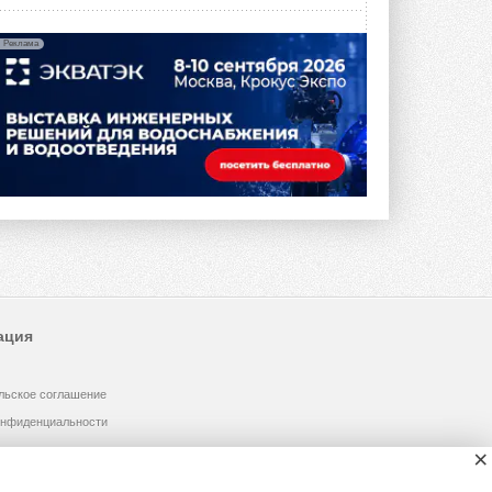
Реклама
ация
льское соглашение
онфиденциальности
×